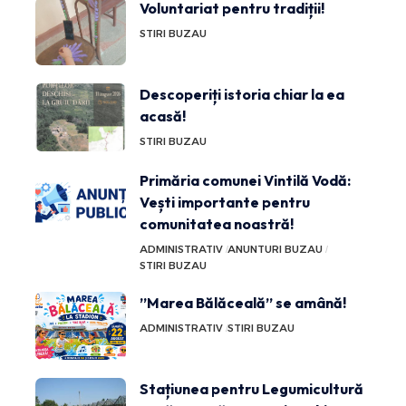
Voluntariat pentru tradiții!
STIRI BUZAU
Descoperiți istoria chiar la ea
acasă!
STIRI BUZAU
Primăria comunei Vintilă Vodă:
Vești importante pentru
comunitatea noastră!
ADMINISTRATIV
ANUNTURI BUZAU
STIRI BUZAU
”Marea Bălăceală” se amână!
ADMINISTRATIV
STIRI BUZAU
Stațiunea pentru Legumicultură