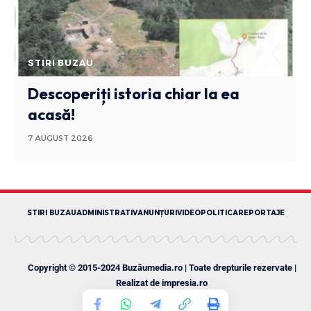
STIRI BUZAU
Descoperiți istoria chiar la ea
acasă!
7 AUGUST 2026
STIRI BUZAU
ADMINISTRATIV
ANUNȚURI
VIDEO
POLITICA
REPORTAJE
Copyright © 2015-2024 Buzăumedia.ro | Toate drepturile rezervate |
Realizat de
impresia.ro