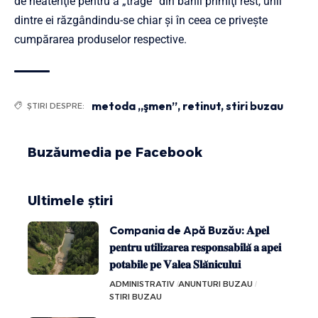
de neatenţie pentru a „trage” din banii primiţi rest, unii
dintre ei răzgândindu-se chiar şi în ceea ce priveşte
cumpărarea produselor respective.
metoda „şmen”
,
retinut
,
stiri buzau
ȘTIRI DESPRE:
Buzăumedia pe Facebook
Ultimele știri
Compania de Apă Buzău: 𝐀𝐩𝐞𝐥
𝐩𝐞𝐧𝐭𝐫𝐮 𝐮𝐭𝐢𝐥𝐢𝐳𝐚𝐫𝐞𝐚 𝐫𝐞𝐬𝐩𝐨𝐧𝐬𝐚𝐛𝐢𝐥𝐚̆ 𝐚 𝐚𝐩𝐞𝐢
𝐩𝐨𝐭𝐚𝐛𝐢𝐥𝐞 𝐩𝐞 𝐕𝐚𝐥𝐞𝐚 𝐒𝐥𝐚̆𝐧𝐢𝐜𝐮𝐥𝐮𝐢
ADMINISTRATIV
ANUNTURI BUZAU
STIRI BUZAU