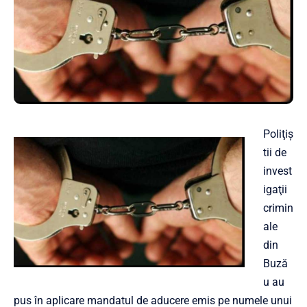
Poliţiş
tii de
invest
igaţii
crimin
ale
din
Buză
u au
pus în aplicare mandatul de aducere emis pe numele unui