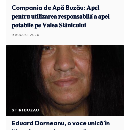
Compania de Apă Buzău: 𝐀𝐩𝐞𝐥
𝐩𝐞𝐧𝐭𝐫𝐮 𝐮𝐭𝐢𝐥𝐢𝐳𝐚𝐫𝐞𝐚 𝐫𝐞𝐬𝐩𝐨𝐧𝐬𝐚𝐛𝐢𝐥𝐚̆ 𝐚 𝐚𝐩𝐞𝐢
𝐩𝐨𝐭𝐚𝐛𝐢𝐥𝐞 𝐩𝐞 𝐕𝐚𝐥𝐞𝐚 𝐒𝐥𝐚̆𝐧𝐢𝐜𝐮𝐥𝐮𝐢
9 AUGUST 2026
STIRI BUZAU
Eduard Dorneanu, o voce unică în