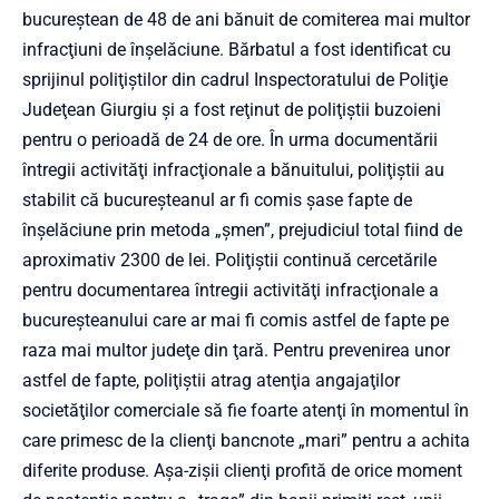
bucureştean de 48 de ani bănuit de comiterea mai multor
infracţiuni de înşelăciune. Bărbatul a fost identificat cu
sprijinul poliţiştilor din cadrul Inspectoratului de Poliţie
Judeţean Giurgiu şi a fost reţinut de poliţiştii buzoieni
pentru o perioadă de 24 de ore. În urma documentării
întregii activităţi infracţionale a bănuitului, poliţiştii au
stabilit că bucureşteanul ar fi comis şase fapte de
înşelăciune prin metoda „şmen”, prejudiciul total fiind de
aproximativ 2300 de lei. Poliţiştii continuă cercetările
pentru documentarea întregii activităţi infracţionale a
bucureşteanului care ar mai fi comis astfel de fapte pe
raza mai multor judeţe din ţară. Pentru prevenirea unor
astfel de fapte, poliţiştii atrag atenţia angajaţilor
societăţilor comerciale să fie foarte atenţi în momentul în
care primesc de la clienţi bancnote „mari” pentru a achita
diferite produse. Aşa-zişii clienţi profită de orice moment