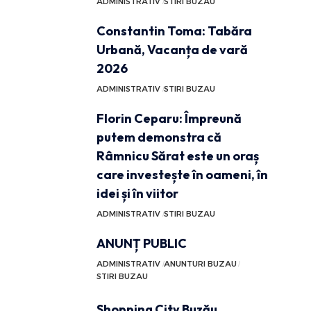
ADMINISTRATIV
STIRI BUZAU
Constantin Toma: Tabăra
Urbană, Vacanța de vară
2026
ADMINISTRATIV
STIRI BUZAU
Florin Ceparu: Împreună
putem demonstra că
Râmnicu Sărat este un oraș
care investește în oameni, în
idei și în viitor
ADMINISTRATIV
STIRI BUZAU
ANUNȚ PUBLIC
ADMINISTRATIV
ANUNTURI BUZAU
STIRI BUZAU
Shopping City Buzău