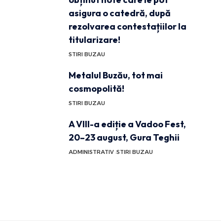
asigura o catedră, după
rezolvarea contestațiilor la
titularizare!
STIRI BUZAU
Metalul Buzău, tot mai
cosmopolită!
STIRI BUZAU
A VIII-a ediție a Vadoo Fest,
20–23 august, Gura Teghii
ADMINISTRATIV
STIRI BUZAU