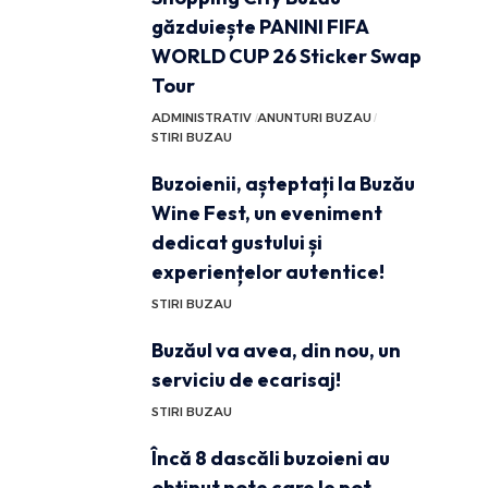
găzduiește PANINI FIFA
WORLD CUP 26 Sticker Swap
Tour
ADMINISTRATIV
ANUNTURI BUZAU
STIRI BUZAU
Buzoienii, așteptați la Buzău
Wine Fest, un eveniment
dedicat gustului și
experiențelor autentice!
STIRI BUZAU
Buzăul va avea, din nou, un
serviciu de ecarisaj!
STIRI BUZAU
Încă 8 dascăli buzoieni au
obținut note care le pot