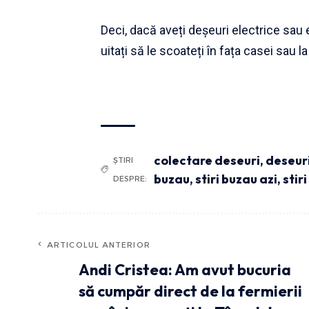
Deci, dacă aveți deșeuri electrice sau
uitați să le scoateți în fața casei sau la
colectare deseuri
,
deseur
ȘTIRI
buzau
,
stiri buzau azi
,
stir
DESPRE:
ARTICOLUL ANTERIOR
Andi Cristea: Am avut bucuria
să cumpăr direct de la fermierii