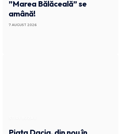
”Marea Bălăceală” se
amână!
7 AUGUST 2026
STIRI BUZAU
Piața Dacia, din nou în