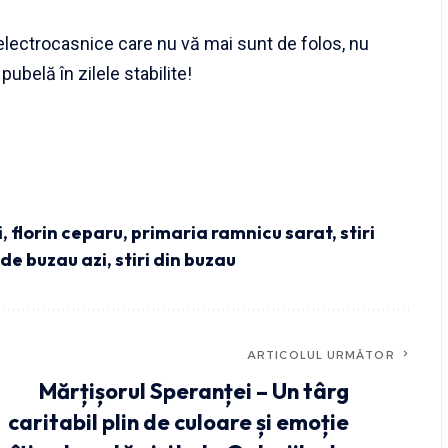
 electrocasnice care nu vă mai sunt de folos, nu
 pubelă în zilele stabilite!
i
,
florin ceparu
,
primaria ramnicu sarat
,
stiri
i de buzau azi
,
stiri din buzau
ARTICOLUL URMĂTOR
Mărțișorul Speranței – Un târg
caritabil plin de culoare și emoție