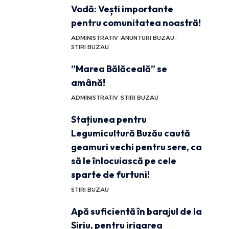
Vodă: Vești importante
pentru comunitatea noastră!
ADMINISTRATIV
ANUNTURI BUZAU
STIRI BUZAU
”Marea Bălăceală” se
amână!
ADMINISTRATIV
STIRI BUZAU
Stațiunea pentru
Legumicultură Buzău caută
geamuri vechi pentru sere, ca
să le înlocuiască pe cele
sparte de furtuni!
STIRI BUZAU
Apă suficientă în barajul de la
Siriu, pentru irigarea