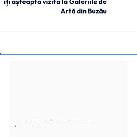
îți așteaptă vizita la Galeriile de
Artă din Buzău
ADMINISTRATIV
ANUNTURI BUZAU
STIRI BUZAU