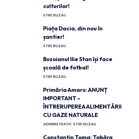
culturilor!
STIRI BUZAU
Piața Dacia, din nou în
șantier!
STIRI BUZAU
Buzoianul Ilie Stan își face
școală de fotbal!
STIRI BUZAU
Primăria Amaru: ANUNȚ
IMPORTANT –
ÎNTRERUPEREA ALIMENTĂRII
CU GAZE NATURALE
ADMINISTRATIV
STIRI BUZAU
Constantin Toma: Tabăra