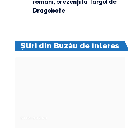
români, prezenți la Târgul de
Dragobete
Știri din Buzău de interes
STIRI BUZAU