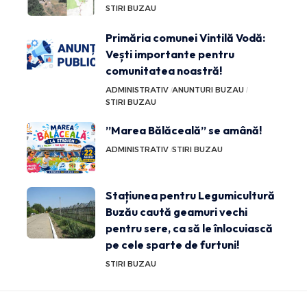
STIRI BUZAU
Primăria comunei Vintilă Vodă:
Vești importante pentru
comunitatea noastră!
ADMINISTRATIV
ANUNTURI BUZAU
STIRI BUZAU
”Marea Bălăceală” se amână!
ADMINISTRATIV
STIRI BUZAU
Stațiunea pentru Legumicultură
Buzău caută geamuri vechi
pentru sere, ca să le înlocuiască
pe cele sparte de furtuni!
STIRI BUZAU