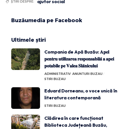
ajutor social
ȘTIRI DESPRE:
Buzăumedia pe Facebook
Ultimele știri
Compania de Apă Buzău: 𝐀𝐩𝐞𝐥
𝐩𝐞𝐧𝐭𝐫𝐮 𝐮𝐭𝐢𝐥𝐢𝐳𝐚𝐫𝐞𝐚 𝐫𝐞𝐬𝐩𝐨𝐧𝐬𝐚𝐛𝐢𝐥𝐚̆ 𝐚 𝐚𝐩𝐞𝐢
𝐩𝐨𝐭𝐚𝐛𝐢𝐥𝐞 𝐩𝐞 𝐕𝐚𝐥𝐞𝐚 𝐒𝐥𝐚̆𝐧𝐢𝐜𝐮𝐥𝐮𝐢
ADMINISTRATIV
ANUNTURI BUZAU
STIRI BUZAU
Eduard Dorneanu, o voce unică în
literatura contemporană
STIRI BUZAU
Clădirea în care funcționat
Biblioteca Județeană Buzău,