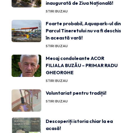
inaugurată de Ziua Națională!
STIRI BUZAU
Foarte probabil, Aquapark-ul din
Parcul Tineretului nu va fi deschis
în această vară!
STIRI BUZAU
Mesaj condoleante ACOR
FILIALA BUZĂU – PRIMAR RADU
GHEORGHE
STIRI BUZAU
Voluntariat pentru tradiții!
STIRI BUZAU
Descoperiți istoria chiar la ea
acasă!