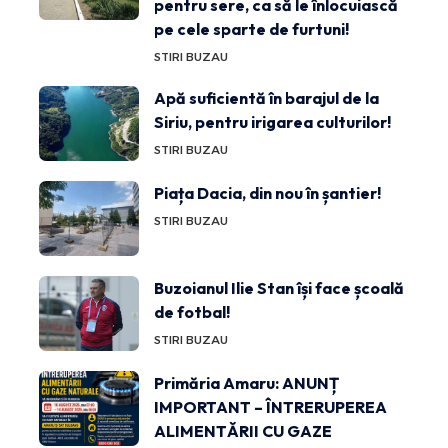
pentru sere, ca să le înlocuiască
pe cele sparte de furtuni!
STIRI BUZAU
Apă suficientă în barajul de la
Siriu, pentru irigarea culturilor!
STIRI BUZAU
Piața Dacia, din nou în șantier!
STIRI BUZAU
Buzoianul Ilie Stan își face școală
de fotbal!
STIRI BUZAU
Primăria Amaru: ANUNȚ
IMPORTANT – ÎNTRERUPEREA
ALIMENTĂRII CU GAZE