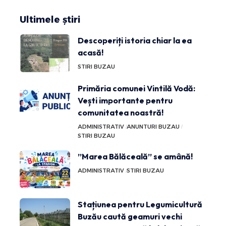
Ultimele știri
Descoperiți istoria chiar la ea
acasă!
STIRI BUZAU
Primăria comunei Vintilă Vodă:
Vești importante pentru
comunitatea noastră!
ADMINISTRATIV
ANUNTURI BUZAU
STIRI BUZAU
”Marea Bălăceală” se amână!
ADMINISTRATIV
STIRI BUZAU
Stațiunea pentru Legumicultură
Buzău caută geamuri vechi