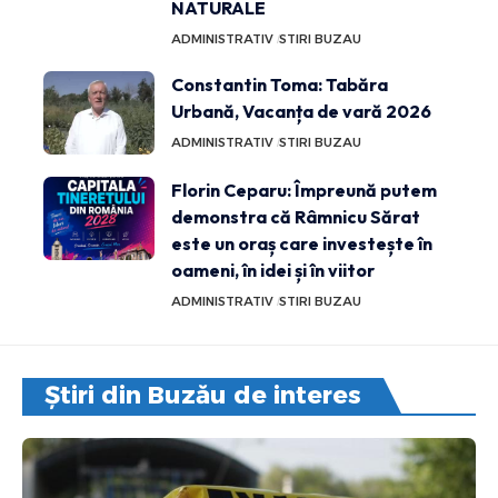
NATURALE
ADMINISTRATIV
STIRI BUZAU
Constantin Toma: Tabăra
Urbană, Vacanța de vară 2026
ADMINISTRATIV
STIRI BUZAU
Florin Ceparu: Împreună putem
demonstra că Râmnicu Sărat
este un oraș care investește în
oameni, în idei și în viitor
ADMINISTRATIV
STIRI BUZAU
Știri din Buzău de interes