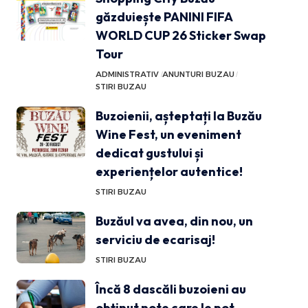
găzduiește PANINI FIFA
WORLD CUP 26 Sticker Swap
Tour
ADMINISTRATIV
ANUNTURI BUZAU
STIRI BUZAU
Buzoienii, așteptați la Buzău
Wine Fest, un eveniment
dedicat gustului și
experiențelor autentice!
STIRI BUZAU
Buzăul va avea, din nou, un
serviciu de ecarisaj!
STIRI BUZAU
Încă 8 dascăli buzoieni au
obținut note care le pot