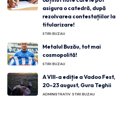
asigura o catedră, după
rezolvarea contestațiilor la
titularizare!
STIRI BUZAU
Metalul Buzău, tot mai
cosmopolită!
STIRI BUZAU
A VIII-a ediție a Vadoo Fest,
20–23 august, Gura Teghii
ADMINISTRATIV
STIRI BUZAU