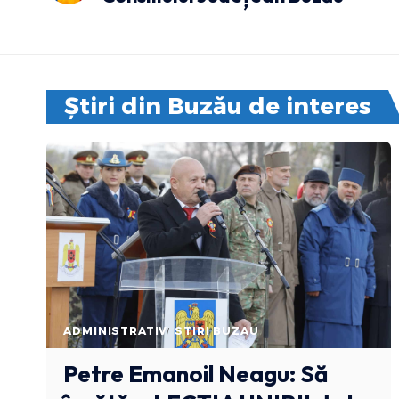
Știri din Buzău de interes
ADMINISTRATIV
STIRI BUZAU
Petre Emanoil Neagu: Să