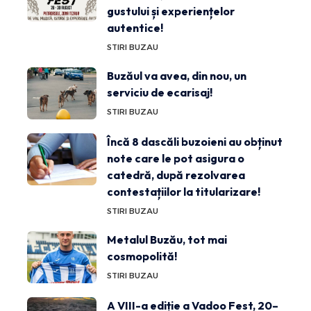
gustului și experiențelor
autentice!
STIRI BUZAU
Buzăul va avea, din nou, un
serviciu de ecarisaj!
STIRI BUZAU
Încă 8 dascăli buzoieni au obținut
note care le pot asigura o
catedră, după rezolvarea
contestațiilor la titularizare!
STIRI BUZAU
Metalul Buzău, tot mai
cosmopolită!
STIRI BUZAU
A VIII-a ediție a Vadoo Fest, 20–