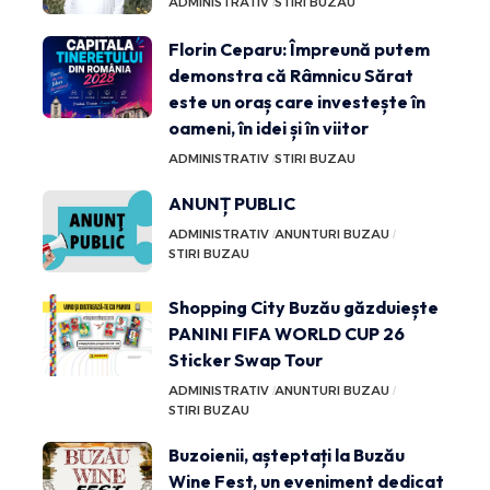
ADMINISTRATIV
STIRI BUZAU
Florin Ceparu: Împreună putem
demonstra că Râmnicu Sărat
este un oraș care investește în
oameni, în idei și în viitor
ADMINISTRATIV
STIRI BUZAU
ANUNȚ PUBLIC
ADMINISTRATIV
ANUNTURI BUZAU
STIRI BUZAU
Shopping City Buzău găzduiește
PANINI FIFA WORLD CUP 26
Sticker Swap Tour
ADMINISTRATIV
ANUNTURI BUZAU
STIRI BUZAU
Buzoienii, așteptați la Buzău
Wine Fest, un eveniment dedicat