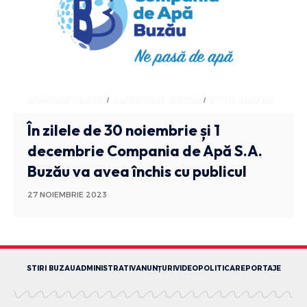
ADMINISTRATIV
ANUNTURI BUZAU
STIRI BUZAU
În zilele de 30 noiembrie și 1
decembrie Compania de Apă S.A.
Buzău va avea închis cu publicul
27 NOIEMBRIE 2023
STIRI BUZAU
ADMINISTRATIV
ANUNȚURI
VIDEO
POLITICA
REPORTAJE