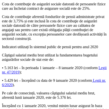
Cota de contribuţie de asigurări sociale datorată de persoanele fizice
care au încheiat contract de asigurare socială este de 25%.
Cota de contribuţie aferentă fondurilor de pensii administrate privat
este de 3,75% și este inclusă în cota de contribuţie de asigurări
sociale datorată de către persoanele fizice care au calitatea de
angajaţi sau pentru care există obligaţia plăţii contribuţiei de
asigurări sociale, cu excepția persoanelor care desfășoară activități în
sectorul construcții.
Indicatori utilizați în sistemul public de pensii pentru anul 2020
Câştigul salarial mediu brut utilizat la fundamentarea bugetului
asigurărilor sociale de stat este de:
• 5.163 lei – în perioada 1 ianuarie – 8 ianuarie 2020 (conform
Legii
nr. 47/2019
);
• 5.429 lei – începând cu data de 9 ianuarie 2020 (conform
Legii nr.
6/2020
).
Pe cale de consecință, valoarea câştigului salarial mediu brut,
aferentă lunii ianuarie 2020, este de 5.376 lei.
Începând cu 1 ianuarie 2020, venitul minim lunar asigurat în baza