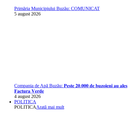
Primăria Municipiului Buzău: COMUNICAT
5 august 2026
Compania de Apă Buzău: 𝐏𝐞𝐬𝐭𝐞 𝟐𝟎.𝟎𝟎𝟎 𝐝𝐞 𝐛𝐮𝐳𝐨𝐢𝐞𝐧𝐢 𝐚𝐮 𝐚𝐥𝐞𝐬
𝐅𝐚𝐜𝐭𝐮𝐫𝐚 𝐕𝐞𝐫𝐝𝐞
4 august 2026
POLITICA
POLITICA
Arată mai mult