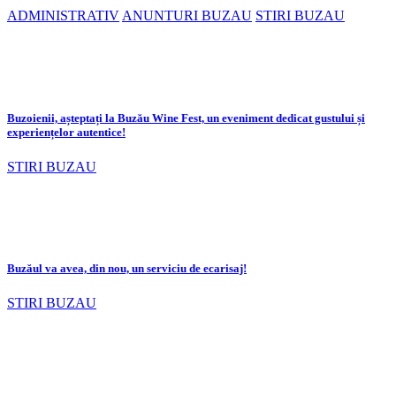
ADMINISTRATIV
ANUNTURI BUZAU
STIRI BUZAU
Buzoienii, așteptați la Buzău Wine Fest, un eveniment dedicat gustului și
experiențelor autentice!
STIRI BUZAU
Buzăul va avea, din nou, un serviciu de ecarisaj!
STIRI BUZAU