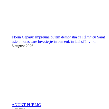
Florin Ceparu: Împreună putem demonstra că Râmnicu Sărat
este un oraș care investește în oameni, în idei și în viitor
6 august 2026
ANUNȚ PUBLIC