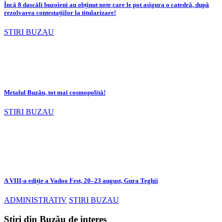
Încă 8 dascăli buzoieni au obținut note care le pot asigura o catedră, după
rezolvarea contestațiilor la titularizare!
STIRI BUZAU
Metalul Buzău, tot mai cosmopolită!
STIRI BUZAU
A VIII-a ediție a Vadoo Fest, 20–23 august, Gura Teghii
ADMINISTRATIV
STIRI BUZAU
Știri din Buzău de interes