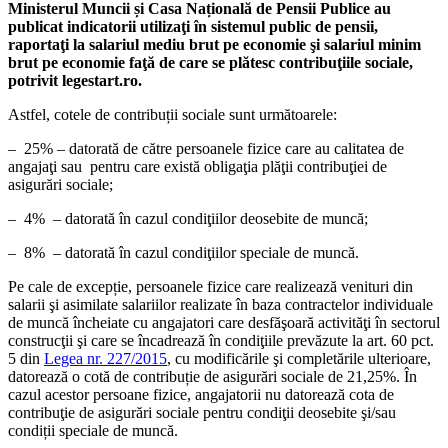
Ministerul Muncii și Casa Națională de Pensii Publice au
publicat indicatorii utilizaţi în sistemul public de pensii,
raportaţi la salariul mediu brut pe economie şi salariul minim
brut pe economie faţă de care se plătesc contribuţiile sociale,
potrivit legestart.ro.
Astfel, cotele de contribuții sociale sunt următoarele:
– 25% – datorată de către persoanele fizice care au calitatea de
angajaţi sau pentru care există obligaţia plăţii contribuţiei de
asigurări sociale;
– 4% – datorată în cazul condiţiilor deosebite de muncă;
– 8% – datorată în cazul condiţiilor speciale de muncă.
Pe cale de excepție, persoanele fizice care realizează venituri din
salarii şi asimilate salariilor realizate în baza contractelor individuale
de muncă încheiate cu angajatori care desfăşoară activităţi în sectorul
construcţii şi care se încadrează în condiţiile prevăzute la art. 60 pct.
5 din
Legea nr. 227/2015
, cu modificările şi completările ulterioare,
datorează o cotă de contribuție de asigurări sociale de 21,25%.
În
cazul acestor persoane fizice, angajatorii nu datorează cota de
contribuţie de asigurări sociale pentru condiţii deosebite şi/sau
condiții speciale de muncă.