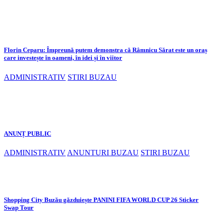
Florin Ceparu: Împreună putem demonstra că Râmnicu Sărat este un oraș
care investește în oameni, în idei și în viitor
ADMINISTRATIV
STIRI BUZAU
ANUNȚ PUBLIC
ADMINISTRATIV
ANUNTURI BUZAU
STIRI BUZAU
Shopping City Buzău găzduiește PANINI FIFA WORLD CUP 26 Sticker
Swap Tour