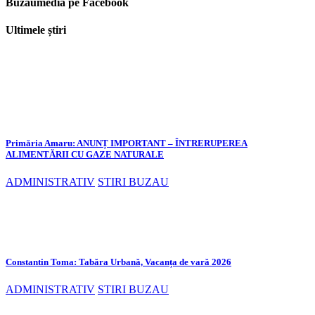
Buzăumedia pe Facebook
Ultimele știri
Primăria Amaru: ANUNȚ IMPORTANT – ÎNTRERUPEREA
ALIMENTĂRII CU GAZE NATURALE
ADMINISTRATIV
STIRI BUZAU
Constantin Toma: Tabăra Urbană, Vacanța de vară 2026
ADMINISTRATIV
STIRI BUZAU