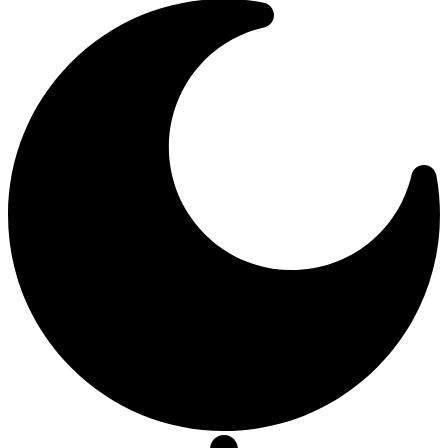
de
font