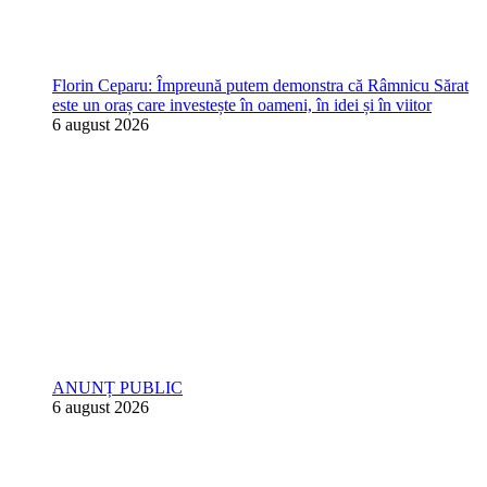
Florin Ceparu: Împreună putem demonstra că Râmnicu Sărat
este un oraș care investește în oameni, în idei și în viitor
6 august 2026
ANUNȚ PUBLIC
6 august 2026