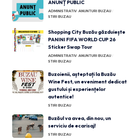
ANUNȚ PUBLIC
ADMINISTRATIV
ANUNTURI BUZAU
STIRI BUZAU
Shopping City Buzău găzduiește
PANINI FIFA WORLD CUP 26
Sticker Swap Tour
ADMINISTRATIV
ANUNTURI BUZAU
STIRI BUZAU
Buzoienii, așteptați la Buzău
Wine Fest, un eveniment dedicat
gustului și experiențelor
autentice!
STIRI BUZAU
Buzăul va avea, din nou, un
serviciu de ecarisaj!
STIRI BUZAU