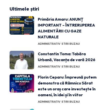
Ultimele știri
Primăria Amaru: ANUNȚ
IMPORTANT – ÎNTRERUPEREA
ALIMENTĂRII CU GAZE
NATURALE
ADMINISTRATIV
STIRI BUZAU
Constantin Toma: Tabăra
Urbană, Vacanța de vară 2026
ADMINISTRATIV
STIRI BUZAU
Florin Ceparu: Împreună putem
demonstra că Râmnicu Sărat
este un oraș care investește în
oameni, în idei și în viitor
ADMINISTRATIV
STIRI BUZAU