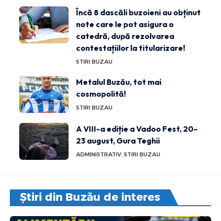
Încă 8 dascăli buzoieni au obținut
note care le pot asigura o
catedră, după rezolvarea
contestațiilor la titularizare!
STIRI BUZAU
Metalul Buzău, tot mai
cosmopolită!
STIRI BUZAU
A VIII-a ediție a Vadoo Fest, 20–
23 august, Gura Teghii
ADMINISTRATIV
STIRI BUZAU
Știri din Buzău de interes