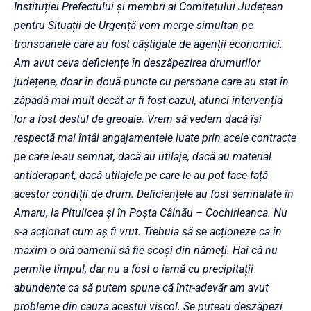
Instituției Prefectului și membri ai Comitetului Județean
pentru Situații de Urgență vom merge simultan pe
tronsoanele care au fost câștigate de agenții economici.
Am avut ceva deficiențe în deszăpezirea drumurilor
județene, doar în două puncte cu persoane care au stat în
zăpadă mai mult decât ar fi fost cazul, atunci intervenția
lor a fost destul de greoaie. Vrem să vedem dacă își
respectă mai întâi angajamentele luate prin acele contracte
pe care le-au semnat, dacă au utilaje, dacă au material
antiderapant, dacă utilajele pe care le au pot face față
acestor condiții de drum. Deficiențele au fost semnalate în
Amaru, la Pitulicea și în Poșta Câlnău – Cochirleanca. Nu
s-a acționat cum aș fi vrut. Trebuia să se acționeze ca în
maxim o oră oamenii să fie scoși din nămeți. Hai că nu
permite timpul, dar nu a fost o iarnă cu precipitații
abundente ca să putem spune că într-adevăr am avut
probleme din cauza acestui viscol. Se puteau deszăpezi