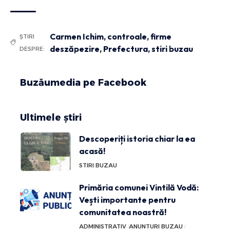
Carmen Ichim
,
controale
,
firme
ȘTIRI
deszăpezire
,
Prefectura
,
stiri buzau
DESPRE:
Buzăumedia pe Facebook
Ultimele știri
Descoperiți istoria chiar la ea
acasă!
STIRI BUZAU
Primăria comunei Vintilă Vodă:
Vești importante pentru
comunitatea noastră!
ADMINISTRATIV
ANUNTURI BUZAU