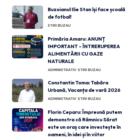
Buzoianul Ilie Stan își face școală
de fotbal!
STIRI BUZAU
Primăria Amaru: ANUNȚ
IMPORTANT – ÎNTRERUPEREA
ALIMENTĂRII CU GAZE
NATURALE
ADMINISTRATIV
STIRI BUZAU
Constantin Toma: Tabăra
Urbană, Vacanța de vară 2026
ADMINISTRATIV
STIRI BUZAU
Florin Ceparu: Împreună putem
demonstra că Râmnicu Sărat
este un oraș care investește în
oameni, în idei și în viitor