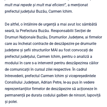
mult mai repede și mult mai eficient”,
a menționat
prefectul județului Buzău, Carmen Ichim.
De altfel, o întâlnire de urgență a mai avut loc sâmbătă
seară, la Prefectura Buzău. Responsabilii Secției de
Drumuri Naționale Buzău, Drumurilor Județene, ai firmelor
care au încheiat contracte de deszăpezire pe drumurile
județene și șefii structurilor MAI au fost convocați de
prefectul județului, Carmen Ichim, pentru o analiză a
modului în care s-a intervenit pentru deszăpezirea căilor
de comunicații în cursul zilei respective. În cadrul
întrevederii, prefectul Carmen Ichim și vicepreședintele
Consiliului Județean, Adrian Petre, le-au pus în vedere
reprezentanților firmelor de deszăpezire să acționeze în
permanență pe durata codului galben de ninsori, lapoviță
și polei.