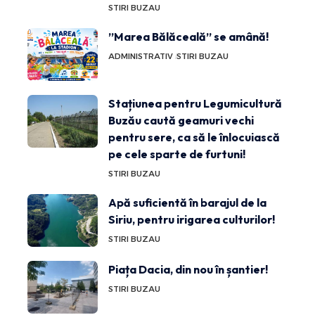
STIRI BUZAU
”Marea Bălăceală” se amână!
ADMINISTRATIV
STIRI BUZAU
Stațiunea pentru Legumicultură
Buzău caută geamuri vechi
pentru sere, ca să le înlocuiască
pe cele sparte de furtuni!
STIRI BUZAU
Apă suficientă în barajul de la
Siriu, pentru irigarea culturilor!
STIRI BUZAU
Piața Dacia, din nou în șantier!
STIRI BUZAU