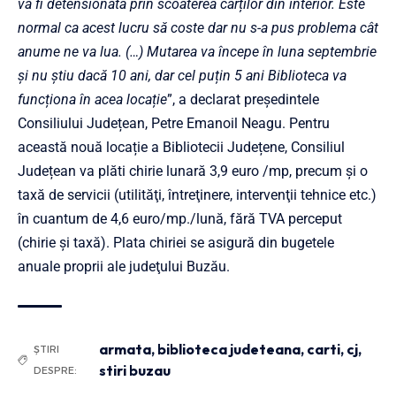
va fi detensionata prin scoaterea cărților din interior. Este
normal ca acest lucru să coste dar nu s-a pus problema cât
anume ne va lua. (…) Mutarea va începe în luna septembrie
și nu știu dacă 10 ani, dar cel puțin 5 ani Biblioteca va
funcționa în acea locație
”, a declarat președintele
Consiliului Județean, Petre Emanoil Neagu. Pentru
această nouă locație a Bibliotecii Județene, Consiliul
Județean va plăti chirie lunară 3,9 euro /mp, precum și o
taxă de servicii (utilităţi, întreţinere, intervenţii tehnice etc.)
în cuantum de 4,6 euro/mp./lună, fără TVA perceput
(chirie şi taxă). Plata chiriei se asigură din bugetele
anuale proprii ale judeţului Buzău.
armata
,
biblioteca judeteana
,
carti
,
cj
,
ȘTIRI
stiri buzau
DESPRE: