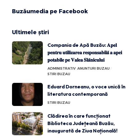
Buzăumedia pe Facebook
Ultimele știri
Compania de Apă Buzău: 𝐀𝐩𝐞𝐥
𝐩𝐞𝐧𝐭𝐫𝐮 𝐮𝐭𝐢𝐥𝐢𝐳𝐚𝐫𝐞𝐚 𝐫𝐞𝐬𝐩𝐨𝐧𝐬𝐚𝐛𝐢𝐥𝐚̆ 𝐚 𝐚𝐩𝐞𝐢
𝐩𝐨𝐭𝐚𝐛𝐢𝐥𝐞 𝐩𝐞 𝐕𝐚𝐥𝐞𝐚 𝐒𝐥𝐚̆𝐧𝐢𝐜𝐮𝐥𝐮𝐢
ADMINISTRATIV
ANUNTURI BUZAU
STIRI BUZAU
Eduard Dorneanu, o voce unică în
literatura contemporană
STIRI BUZAU
Clădirea în care funcționat
Biblioteca Județeană Buzău,
inaugurată de Ziua Națională!