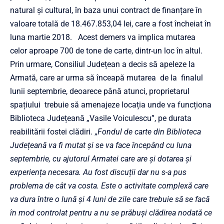
natural și cultural, în baza unui contract de finanțare în
valoare totală de 18.467.853,04 lei, care a fost încheiat în
luna martie 2018. Acest demers va implica mutarea
celor aproape 700 de tone de carte, dintr-un loc în altul.
Prin urmare, Consiliul Județean a decis să apeleze la
Armată, care ar urma să înceapă mutarea de la finalul
lunii septembrie, deoarece până atunci, proprietarul
spațiului trebuie să amenajeze locația unde va funcționa
Biblioteca Județeană „Vasile Voiculescu”, pe durata
reabilitării fostei clădiri. „
Fondul de carte din Biblioteca
Județeană va fi mutat și se va face începând cu luna
septembrie, cu ajutorul Armatei care are și dotarea și
experiența necesara. Au fost discuții dar nu s-a pus
problema de cât va costa. Este o activitate complexă care
va dura între o lună și 4 luni de zile care trebuie să se facă
în mod controlat pentru a nu se prăbuși clădirea nodată ce