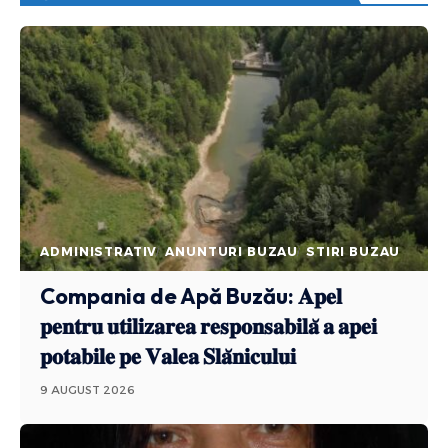
ADMINISTRATIV
ANUNTURI BUZAU
STIRI BUZAU
Compania de Apă Buzău: 𝐀𝐩𝐞𝐥
𝐩𝐞𝐧𝐭𝐫𝐮 𝐮𝐭𝐢𝐥𝐢𝐳𝐚𝐫𝐞𝐚 𝐫𝐞𝐬𝐩𝐨𝐧𝐬𝐚𝐛𝐢𝐥𝐚̆ 𝐚 𝐚𝐩𝐞𝐢
𝐩𝐨𝐭𝐚𝐛𝐢𝐥𝐞 𝐩𝐞 𝐕𝐚𝐥𝐞𝐚 𝐒𝐥𝐚̆𝐧𝐢𝐜𝐮𝐥𝐮𝐢
9 AUGUST 2026