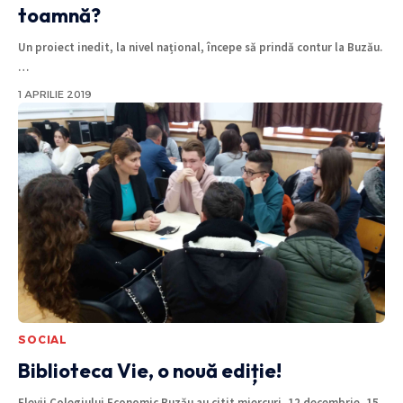
toamnă?
Un proiect inedit, la nivel național, începe să prindă contur la Buzău.
…
1 APRILIE 2019
SOCIAL
Biblioteca Vie, o nouă ediție!
Elevii Colegiului Economic Buzău au citit miercuri, 12 decembrie, 15