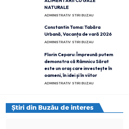
ALIMENTĂRII CU GAZE
NATURALE
ADMINISTRATIV
STIRI BUZAU
Constantin Toma: Tabăra
Urbană, Vacanța de vară 2026
ADMINISTRATIV
STIRI BUZAU
Florin Ceparu: Împreună putem
demonstra că Râmnicu Sărat
este un oraș care investește în
oameni, în idei și în viitor
ADMINISTRATIV
STIRI BUZAU
Știri din Buzău de interes