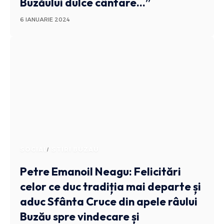
Buzăului dulce cântare…”
6 IANUARIE 2024
SOCIAL
STIRI BUZAU
Petre Emanoil Neagu: Felicitări
celor ce duc tradiția mai departe și
aduc Sfânta Cruce din apele râului
Buzău spre vindecare și