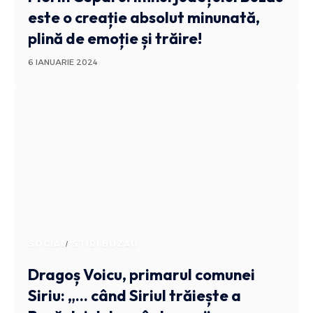
este o creație absolut minunată,
plină de emoție și trăire!
6 IANUARIE 2024
SOCIAL
STIRI BUZAU
Dragoș Voicu, primarul comunei
Siriu: „… când Siriul trăiește a