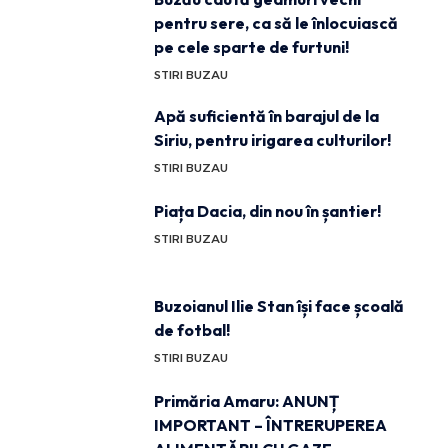
pentru sere, ca să le înlocuiască
pe cele sparte de furtuni!
STIRI BUZAU
Apă suficientă în barajul de la
Siriu, pentru irigarea culturilor!
STIRI BUZAU
Piața Dacia, din nou în șantier!
STIRI BUZAU
Buzoianul Ilie Stan își face școală
de fotbal!
STIRI BUZAU
Primăria Amaru: ANUNȚ
IMPORTANT – ÎNTRERUPEREA