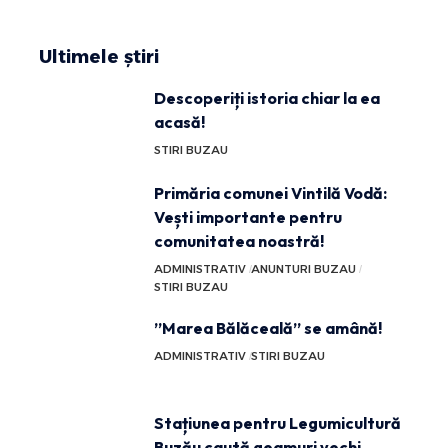
Ultimele știri
Descoperiți istoria chiar la ea
acasă!
STIRI BUZAU
Primăria comunei Vintilă Vodă:
Vești importante pentru
comunitatea noastră!
ADMINISTRATIV
ANUNTURI BUZAU
STIRI BUZAU
”Marea Bălăceală” se amână!
ADMINISTRATIV
STIRI BUZAU
Stațiunea pentru Legumicultură
Buzău caută geamuri vechi