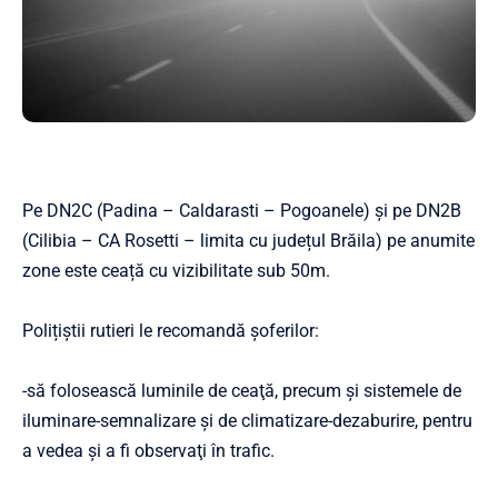
Pe DN2C (Padina – Caldarasti – Pogoanele) și pe DN2B
(Cilibia – CA Rosetti – limita cu județul Brăila) pe anumite
zone este ceață cu vizibilitate sub 50m.
Polițiștii rutieri le recomandă șoferilor:
-să folosească luminile de ceaţă, precum şi sistemele de
iluminare-semnalizare şi de climatizare-dezaburire, pentru
a vedea şi a fi observaţi în trafic.