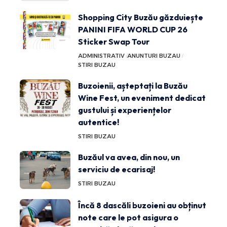
Shopping City Buzău găzduiește
PANINI FIFA WORLD CUP 26
Sticker Swap Tour
ADMINISTRATIV
ANUNTURI BUZAU
STIRI BUZAU
Buzoienii, așteptați la Buzău
Wine Fest, un eveniment dedicat
gustului și experiențelor
autentice!
STIRI BUZAU
Buzăul va avea, din nou, un
serviciu de ecarisaj!
STIRI BUZAU
Încă 8 dascăli buzoieni au obținut
note care le pot asigura o