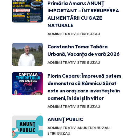
Primăria Amaru: ANUNȚ
IMPORTANT – ÎNTRERUPEREA
ALIMENTĂRII CU GAZE
NATURALE
ADMINISTRATIV
STIRI BUZAU
Constantin Toma: Tabăra
Urbană, Vacanța de vară 2026
ADMINISTRATIV
STIRI BUZAU
Florin Ceparu: Împreună putem
demonstra că Râmnicu Sărat
este un oraș care investește în
oameni, în idei și în viitor
ADMINISTRATIV
STIRI BUZAU
ANUNȚ PUBLIC
ADMINISTRATIV
ANUNTURI BUZAU
STIRI BUZAU