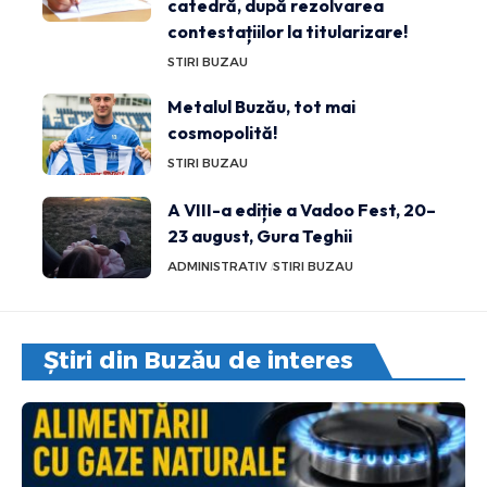
catedră, după rezolvarea
contestațiilor la titularizare!
STIRI BUZAU
Metalul Buzău, tot mai
cosmopolită!
STIRI BUZAU
A VIII-a ediție a Vadoo Fest, 20–
23 august, Gura Teghii
ADMINISTRATIV
STIRI BUZAU
Știri din Buzău de interes