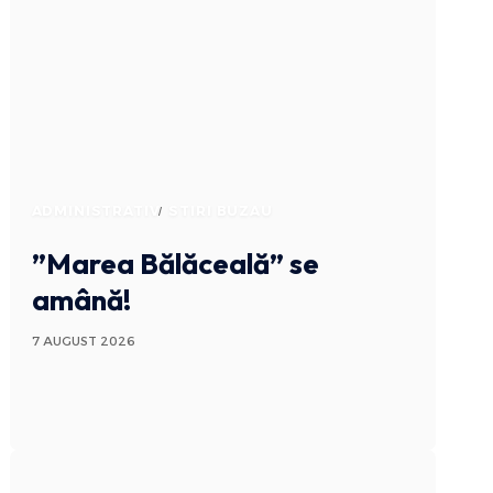
ADMINISTRATIV
STIRI BUZAU
”Marea Bălăceală” se
amână!
7 AUGUST 2026