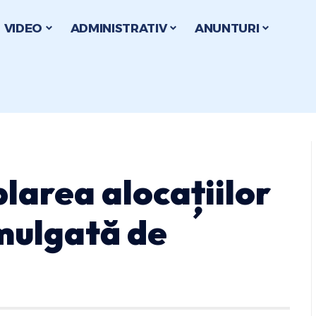
VIDEO
ADMINISTRATIV
ANUNTURI
larea alocațiilor
omulgată de