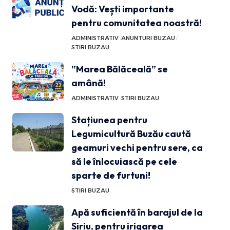
Vodă: Vești importante
pentru comunitatea noastră!
ADMINISTRATIV
ANUNTURI BUZAU
STIRI BUZAU
”Marea Bălăceală” se
amână!
ADMINISTRATIV
STIRI BUZAU
Stațiunea pentru
Legumicultură Buzău caută
geamuri vechi pentru sere, ca
să le înlocuiască pe cele
sparte de furtuni!
STIRI BUZAU
Apă suficientă în barajul de la
Siriu, pentru irigarea