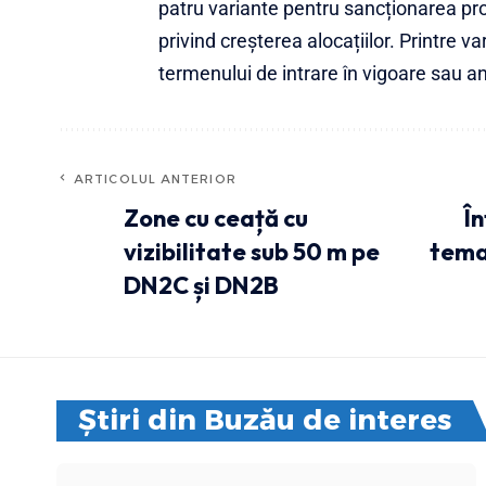
patru variante pentru sancționarea pro
privind creșterea alocațiilor. Printre
termenului de intrare în vigoare sau a
ARTICOLUL ANTERIOR
Zone cu ceață cu
În
vizibilitate sub 50 m pe
tema
DN2C și DN2B
Știri din Buzău de interes