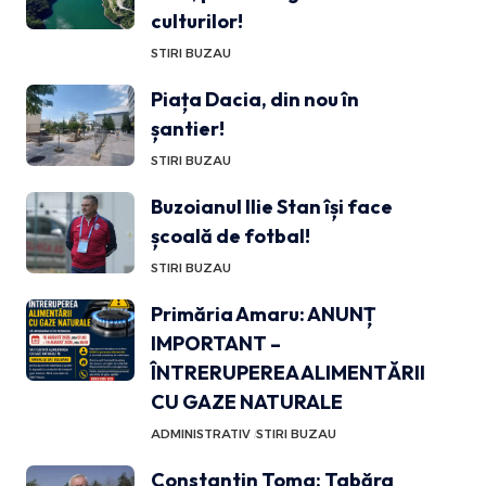
culturilor!
STIRI BUZAU
Piața Dacia, din nou în
șantier!
STIRI BUZAU
Buzoianul Ilie Stan își face
școală de fotbal!
STIRI BUZAU
Primăria Amaru: ANUNȚ
IMPORTANT –
ÎNTRERUPEREA ALIMENTĂRII
CU GAZE NATURALE
ADMINISTRATIV
STIRI BUZAU
Constantin Toma: Tabăra