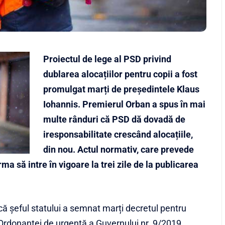
Proiectul de lege al PSD privind
dublarea alocațiilor pentru copii a fost
promulgat marți de președintele Klaus
Iohannis. Premierul Orban a spus în mai
multe rânduri că PSD dă dovadă de
iresponsabilitate crescând alocațiile,
din nou. Actul normativ, care prevede
rma să intre în vigoare la trei zile de la publicarea
că șeful statului a semnat marți decretul pentru
Ordonanței de urgență a Guvernului nr. 9/2019