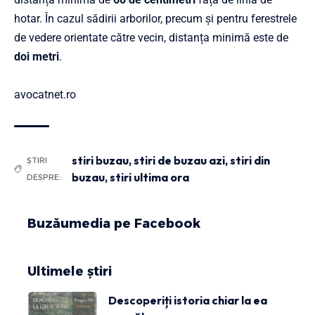
hotar. În cazul sădirii arborilor, precum și pentru ferestrele
de vedere orientate către vecin, distanța minimă este de
doi metri
.
avocatnet.ro
stiri buzau
,
stiri de buzau azi
,
stiri din
ȘTIRI
buzau
,
stiri ultima ora
DESPRE:
Buzăumedia pe Facebook
Ultimele știri
Descoperiți istoria chiar la ea