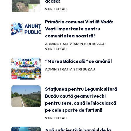
acasă!
STIRI BUZAU
Primăria comunei Vintilă Vodă:
Vești importante pentru
comunitatea noastră!
ADMINISTRATIV
ANUNTURI BUZAU
STIRI BUZAU
”Marea Bălăceală” se amână!
ADMINISTRATIV
STIRI BUZAU
Stațiunea pentru Legumicultură
Buzău caută geamuri vechi
pentru sere, ca să le înlocuiască
pe cele sparte de furtuni!
STIRI BUZAU
Apă suficientă în barajul de la