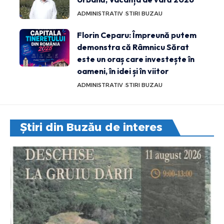
ADMINISTRATIV
STIRI BUZAU
Florin Ceparu: Împreună putem
demonstra că Râmnicu Sărat
este un oraș care investește în
oameni, în idei și în viitor
ADMINISTRATIV
STIRI BUZAU
Știri din Buzău de interes