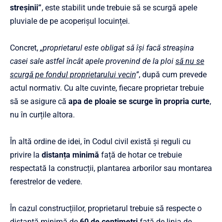
streșinii”
, este stabilit unde trebuie să se scurgă apele
pluviale de pe acoperișul locuinței.
Concret,
„proprietarul este obligat să își facă streașina
casei sale astfel încât apele provenind de la ploi
să nu se
scurgă pe fondul proprietarului vecin
”
, după cum prevede
actul normativ. Cu alte cuvinte, fiecare proprietar trebuie
să se asigure că
apa de ploaie se scurge în propria curte
,
nu în curțile altora.
În altă ordine de idei, în Codul civil există și reguli cu
privire la
distanța minimă
față de hotar ce trebuie
respectată la construcții, plantarea arborilor sau montarea
ferestrelor de vedere.
În cazul construcțiilor, proprietarul trebuie să respecte o
distanță minimă de
60 de centimetri
față de linia de