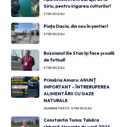
Siriu, pentru irigarea culturilor!
STIRI BUZAU
Piața Dacia, din nou în șantier!
STIRI BUZAU
Buzoianul Ilie Stan își face școală
de fotbal!
STIRI BUZAU
Primăria Amaru: ANUNȚ
IMPORTANT – ÎNTRERUPEREA
ALIMENTĂRII CU GAZE
NATURALE
ADMINISTRATIV
STIRI BUZAU
Constantin Toma: Tabăra
Urbană, Vacanța de vară 2026