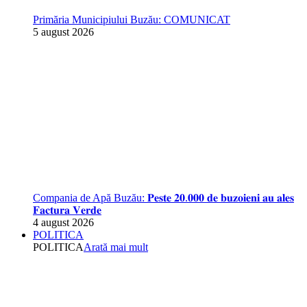
Primăria Municipiului Buzău: COMUNICAT
5 august 2026
Compania de Apă Buzău: 𝐏𝐞𝐬𝐭𝐞 𝟐𝟎.𝟎𝟎𝟎 𝐝𝐞 𝐛𝐮𝐳𝐨𝐢𝐞𝐧𝐢 𝐚𝐮 𝐚𝐥𝐞𝐬
𝐅𝐚𝐜𝐭𝐮𝐫𝐚 𝐕𝐞𝐫𝐝𝐞
4 august 2026
POLITICA
POLITICA
Arată mai mult