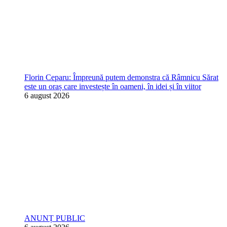
Florin Ceparu: Împreună putem demonstra că Râmnicu Sărat
este un oraș care investește în oameni, în idei și în viitor
6 august 2026
ANUNȚ PUBLIC