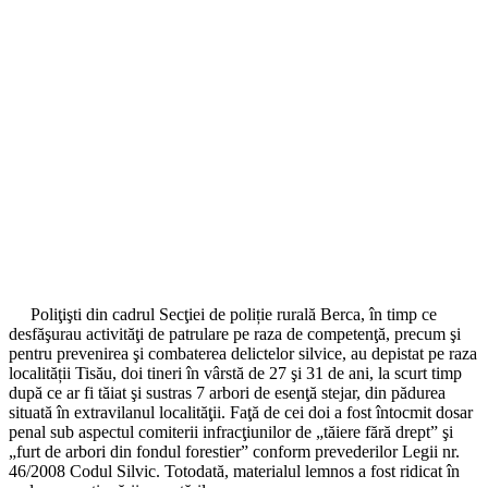
Poliţişti din cadrul Secţiei de poliție rurală Berca, în timp ce
desfăşurau activităţi de patrulare pe raza de competenţă, precum şi
pentru prevenirea şi combaterea delictelor silvice, au depistat pe raza
localității Tisău, doi tineri în vârstă de 27 şi 31 de ani, la scurt timp
după ce ar fi tăiat şi sustras 7 arbori de esenţă stejar, din pădurea
situată în extravilanul localităţii. Faţă de cei doi a fost întocmit dosar
penal sub aspectul comiterii infracţiunilor de „tăiere fără drept” şi
„furt de arbori din fondul forestier” conform prevederilor Legii nr.
46/2008 Codul Silvic. Totodată, materialul lemnos a fost ridicat în