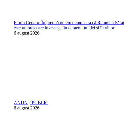
Florin Ceparu: Împreună putem demonstra că Râmnicu Sărat
este un oraș care investește în oameni, în idei și în viitor
6 august 2026
ANUNȚ PUBLIC
6 august 2026