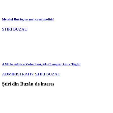
Metalul Buzău, tot mai cosmopolită!
STIRI BUZAU
A VIII-a ediție a Vadoo Fest, 20–23 august, Gura Teghii
ADMINISTRATIV
STIRI BUZAU
Știri din Buzău de interes