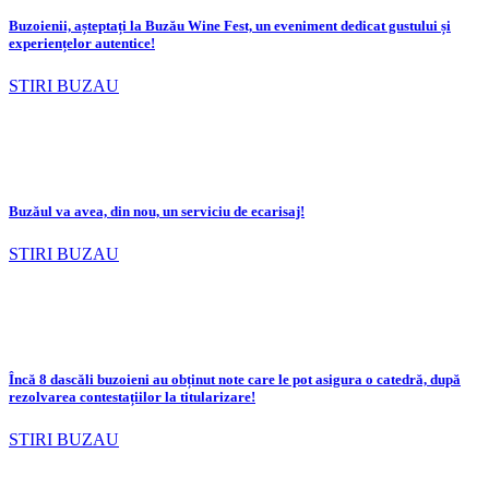
Buzoienii, așteptați la Buzău Wine Fest, un eveniment dedicat gustului și
experiențelor autentice!
STIRI BUZAU
Buzăul va avea, din nou, un serviciu de ecarisaj!
STIRI BUZAU
Încă 8 dascăli buzoieni au obținut note care le pot asigura o catedră, după
rezolvarea contestațiilor la titularizare!
STIRI BUZAU