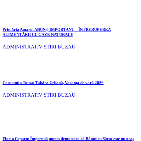
Primăria Amaru: ANUNȚ IMPORTANT – ÎNTRERUPEREA
ALIMENTĂRII CU GAZE NATURALE
ADMINISTRATIV
STIRI BUZAU
Constantin Toma: Tabăra Urbană, Vacanța de vară 2026
ADMINISTRATIV
STIRI BUZAU
Florin Ceparu: Împreună putem demonstra că Râmnicu Sărat este un oraș