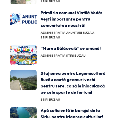
STIRI BUZAU
Primăria comunei Vintilă Vodă:
Vești importante pentru
comunitatea noastră!
ADMINISTRATIV
ANUNTURI BUZAU
STIRI BUZAU
”Marea Bălăceală” se amână!
ADMINISTRATIV
STIRI BUZAU
Stațiunea pentru Legumicultură
Buzău caută geamuri vechi
pentru sere, ca să le înlocuiască
pe cele sparte de furtuni!
STIRI BUZAU
Apă suficientă în barajul de la
Siriu, pentru irigarea culturilor!