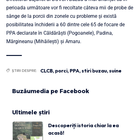
perioada următoare vor fi recoltate câteva mii de probe de
sânge de la porcii din zonele cu probleme și există
posibilitatea închiderii a 60 dintre cele 65 de focare de
PPA declarate în Căldărăști (Pogoanele), Padina,
Mărgineanu (Mihăilești) și Amaru.
CLCB
,
porci
,
PPA
,
stiri buzau
,
suine
ȘTIRI DESPRE:
Buzăumedia pe Facebook
Ultimele știri
Descoperiți istoria chiar la ea
acasă!