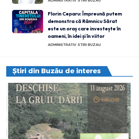
ADMINISTRATIV
STIRI BUZAU
Florin Ceparu: Împreună putem
demonstra că Râmnicu Sărat
este un oraș care investește în
oameni, în idei și în viitor
ADMINISTRATIV
STIRI BUZAU
Știri din Buzău de interes