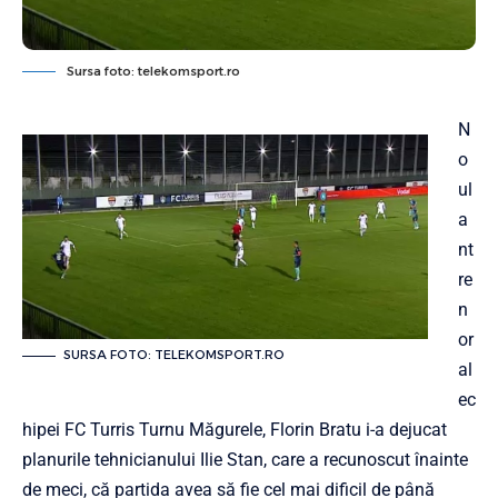
Sursa foto: telekomsport.ro
N
o
ul
a
nt
re
n
or
SURSA FOTO: TELEKOMSPORT.RO
al
ec
hipei FC Turris Turnu Măgurele, Florin Bratu i-a dejucat
planurile tehnicianului Ilie Stan, care a recunoscut înainte
de meci, că partida avea să fie cel mai dificil de până