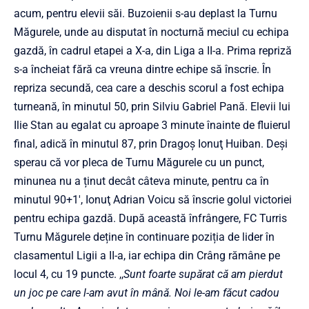
acum, pentru elevii săi. Buzoienii s-au deplast la Turnu
Măgurele, unde au disputat în nocturnă meciul cu echipa
gazdă, în cadrul etapei a X-a, din Liga a II-a. Prima repriză
s-a încheiat fără ca vreuna dintre echipe să înscrie. În
repriza secundă, cea care a deschis scorul a fost echipa
turneană, în minutul 50, prin Silviu Gabriel Pană. Elevii lui
Ilie Stan au egalat cu aproape 3 minute înainte de fluierul
final, adică în minutul 87, prin Dragoş Ionuţ Huiban. Deși
sperau că vor pleca de Turnu Măgurele cu un punct,
minunea nu a ținut decât câteva minute, pentru ca în
minutul 90+1′, Ionuţ Adrian Voicu să înscrie golul victoriei
pentru echipa gazdă. După această înfrângere, FC Turris
Turnu Măgurele deține în continuare poziția de lider în
clasamentul Ligii a II-a, iar echipa din Crâng rămâne pe
locul 4, cu 19 puncte. ,,
Sunt foarte supărat că am pierdut
un joc pe care l-am avut în mână. Noi le-am făcut cadou