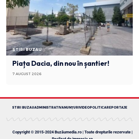
STIRI BUZAU
Piața Dacia, din nou în șantier!
7 AUGUST 2026
STIRI BUZAU
ADMINISTRATIV
ANUNȚURI
VIDEO
POLITICA
REPORTAJE
Copyright © 2015-2024 Buzăumedia.ro | Toate drepturile rezervate |
Realizat de
impresia.ro