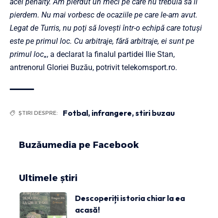
acel penalty. Am pierdut un meci pe care nu trebuia să îl
pierdem. Nu mai vorbesc de ocaziile pe care le-am avut.
Legat de Turris, nu poţi să loveşti într-o echipă care totuşi
este pe primul loc. Cu arbitraje, fără arbitraje, ei sunt pe
primul loc
„, a declarat la finalul partidei Ilie Stan,
antrenorul Gloriei Buzău, potrivit telekomsport.ro.
Fotbal
,
infrangere
,
stiri buzau
ȘTIRI DESPRE:
Buzăumedia pe Facebook
Ultimele știri
Descoperiți istoria chiar la ea
acasă!