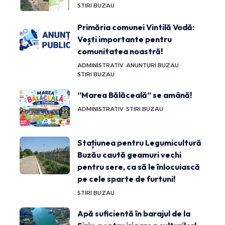
STIRI BUZAU
Primăria comunei Vintilă Vodă:
Vești importante pentru
comunitatea noastră!
ADMINISTRATIV
ANUNTURI BUZAU
STIRI BUZAU
”Marea Bălăceală” se amână!
ADMINISTRATIV
STIRI BUZAU
Stațiunea pentru Legumicultură
Buzău caută geamuri vechi
pentru sere, ca să le înlocuiască
pe cele sparte de furtuni!
STIRI BUZAU
Apă suficientă în barajul de la