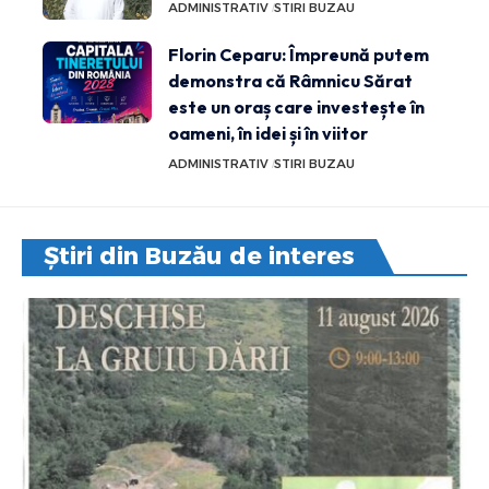
ADMINISTRATIV
STIRI BUZAU
Florin Ceparu: Împreună putem
demonstra că Râmnicu Sărat
este un oraș care investește în
oameni, în idei și în viitor
ADMINISTRATIV
STIRI BUZAU
Știri din Buzău de interes