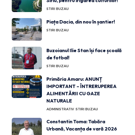
Siriu, pentru irigarea culturilor!
STIRI BUZAU
Piața Dacia, din nou în șantier!
STIRI BUZAU
Buzoianul Ilie Stan își face școală
de fotbal!
STIRI BUZAU
Primăria Amaru: ANUNȚ
IMPORTANT – ÎNTRERUPEREA
ALIMENTĂRII CU GAZE
NATURALE
ADMINISTRATIV
STIRI BUZAU
Constantin Toma: Tabăra
Urbană, Vacanța de vară 2026