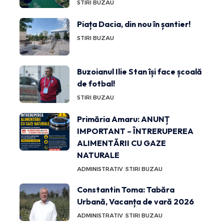
STIRI BUZAU
Piața Dacia, din nou în șantier!
STIRI BUZAU
Buzoianul Ilie Stan își face școală
de fotbal!
STIRI BUZAU
Primăria Amaru: ANUNȚ
IMPORTANT – ÎNTRERUPEREA
ALIMENTĂRII CU GAZE
NATURALE
ADMINISTRATIV
STIRI BUZAU
Constantin Toma: Tabăra
Urbană, Vacanța de vară 2026
ADMINISTRATIV
STIRI BUZAU