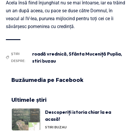
Acela însă fiind înjunghiat nu se mai întoarse, iar ea trăind
un an după aceea, cu pace se duse către Domnul, în
veacul al IV-lea, pururea mijlocind pentru toți cei ce îi
săvârșesc pomenirea cu credință.
roadă vrednică
,
Sfânta Muceniță Puplia
,
ȘTIRI
stiri buzau
DESPRE:
Buzăumedia pe Facebook
Ultimele știri
Descoperiți istoria chiar la ea
acasă!
STIRI BUZAU