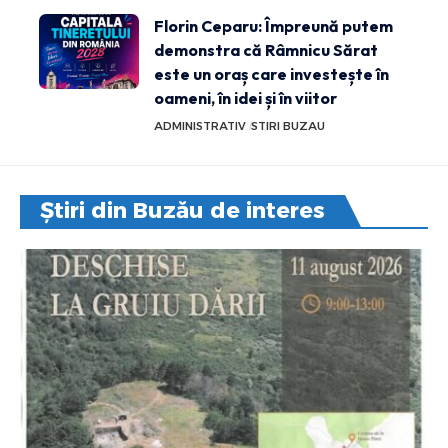
Florin Ceparu: Împreună putem
demonstra că Râmnicu Sărat
este un oraș care investește în
oameni, în idei și în viitor
ADMINISTRATIV
STIRI BUZAU
Știri din Buzău de interes