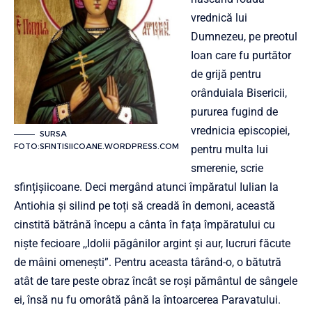
vrednică lui
Dumnezeu, pe preotul
Ioan care fu purtător
de grijă pentru
orânduiala Bisericii,
pururea fugind de
vrednicia episcopiei,
SURSA
FOTO:SFINTISIICOANE.WORDPRESS.COM
pentru multa lui
smerenie, scrie
sfințișiicoane. Deci mergând atunci împăratul Iulian la
Antiohia și silind pe toți să creadă în demoni, această
cinstită bătrână începu a cânta în fața împăratului cu
niște fecioare ,,Idolii păgânilor argint și aur, lucruri făcute
de mâini omenești”. Pentru aceasta târând-o, o bătutră
atât de tare peste obraz încât se roși pământul de sângele
ei, însă nu fu omorâtă până la întoarcerea Paravatului.