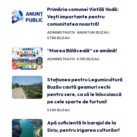
Primăria comunei Vintilă Vodă:
Vești importante pentru
comunitatea noastră!
ADMINISTRATIV
ANUNTURI BUZAU
STIRI BUZAU
”Marea Bălăceală” se amână!
ADMINISTRATIV
STIRI BUZAU
Stațiunea pentru Legumicultură
Buzău caută geamuri vechi
pentru sere, ca să le înlocuiască
pe cele sparte de furtuni!
STIRI BUZAU
Apă suficientă în barajul de la
Siriu, pentru irigarea culturilor!