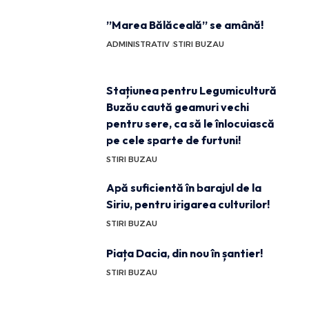
”Marea Bălăceală” se amână!
ADMINISTRATIV
STIRI BUZAU
Stațiunea pentru Legumicultură
Buzău caută geamuri vechi
pentru sere, ca să le înlocuiască
pe cele sparte de furtuni!
STIRI BUZAU
Apă suficientă în barajul de la
Siriu, pentru irigarea culturilor!
STIRI BUZAU
Piața Dacia, din nou în șantier!
STIRI BUZAU