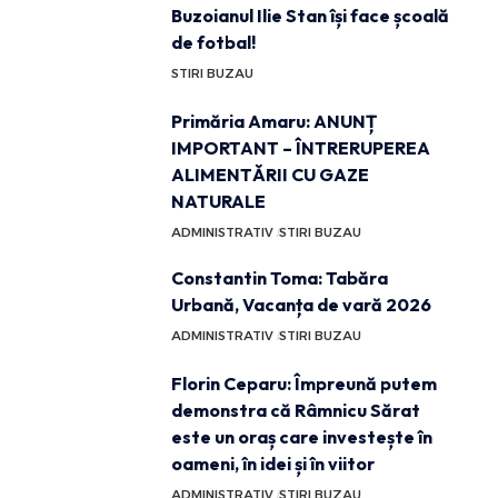
Buzoianul Ilie Stan își face școală
de fotbal!
STIRI BUZAU
Primăria Amaru: ANUNȚ
IMPORTANT – ÎNTRERUPEREA
ALIMENTĂRII CU GAZE
NATURALE
ADMINISTRATIV
STIRI BUZAU
Constantin Toma: Tabăra
Urbană, Vacanța de vară 2026
ADMINISTRATIV
STIRI BUZAU
Florin Ceparu: Împreună putem
demonstra că Râmnicu Sărat
este un oraș care investește în
oameni, în idei și în viitor
ADMINISTRATIV
STIRI BUZAU