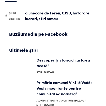
alunecare de teren
,
CJSU
,
hotarare
,
ȘTIRI
lucrari
,
stiri buzau
DESPRE:
Buzăumedia pe Facebook
Ultimele știri
Descoperiți istoria chiar la ea
acasă!
STIRI BUZAU
Primăria comunei Vintilă Vodă:
Vești importante pentru
comunitatea noastră!
ADMINISTRATIV
ANUNTURI BUZAU
STIRI BUZAU