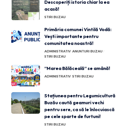
Descoperiți istoria chiar la ea
acasă!
STIRI BUZAU
Primăria comunei Vintilă Vodă:
Vești importante pentru
comunitatea noastră!
ADMINISTRATIV
ANUNTURI BUZAU
STIRI BUZAU
”Marea Bălăceală” se amână!
ADMINISTRATIV
STIRI BUZAU
Stațiunea pentru Legumicultură
Buzău caută geamuri vechi
pentru sere, ca să le înlocuiască
pe cele sparte de furtuni!
STIRI BUZAU