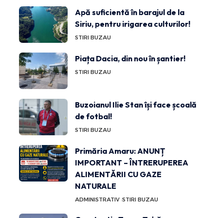
Apă suficientă în barajul de la
Siriu, pentru irigarea culturilor!
STIRI BUZAU
Piața Dacia, din nou în șantier!
STIRI BUZAU
Buzoianul Ilie Stan își face școală
de fotbal!
STIRI BUZAU
Primăria Amaru: ANUNȚ
IMPORTANT – ÎNTRERUPEREA
ALIMENTĂRII CU GAZE
NATURALE
ADMINISTRATIV
STIRI BUZAU