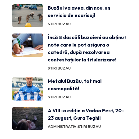
Buzăul va avea, din nou, un
serviciu de ecarisaj!
STIRI BUZAU
Încă 8 dascăli buzoieni au obținut
note care le pot asigura o
catedră, după rezolvarea
contestațiilor la titularizare!
STIRI BUZAU
Metalul Buzău, tot mai
cosmopolită!
STIRI BUZAU
A VIII-a ediție a Vadoo Fest, 20–
23 august, Gura Teghii
ADMINISTRATIV
STIRI BUZAU