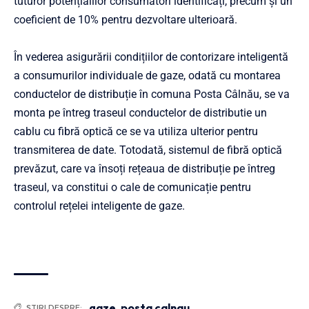
tuturor potențialilor consumatori identificați, precum și un
coeficient de 10% pentru dezvoltare ulterioară.
În vederea asigurării condițiilor de contorizare inteligentă
a consumurilor individuale de gaze, odată cu montarea
conductelor de distribuție în comuna Posta Câlnău, se va
monta pe întreg traseul conductelor de distributie un
cablu cu fibră optică ce se va utiliza ulterior pentru
transmiterea de date. Totodată, sistemul de fibră optică
prevăzut, care va însoți rețeaua de distribuție pe întreg
traseul, va constitui o cale de comunicație pentru
controlul rețelei inteligente de gaze.
gaze
,
posta calnau
ȘTIRI DESPRE: