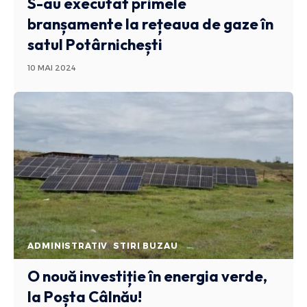
S-au executat primele
branșamente la rețeaua de gaze în
satul Potârnichești
10 MAI 2024
ADMINISTRATIV
STIRI BUZAU
O nouă investiție în energia verde,
la Poșta Câlnău!