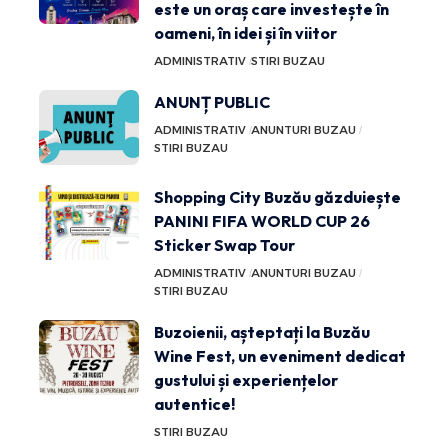
este un oraș care investește în
oameni, în idei și în viitor
ADMINISTRATIV
STIRI BUZAU
ANUNȚ PUBLIC
ADMINISTRATIV
ANUNTURI BUZAU
STIRI BUZAU
Shopping City Buzău găzduiește
PANINI FIFA WORLD CUP 26
Sticker Swap Tour
ADMINISTRATIV
ANUNTURI BUZAU
STIRI BUZAU
Buzoienii, așteptați la Buzău
Wine Fest, un eveniment dedicat
gustului și experiențelor
autentice!
STIRI BUZAU