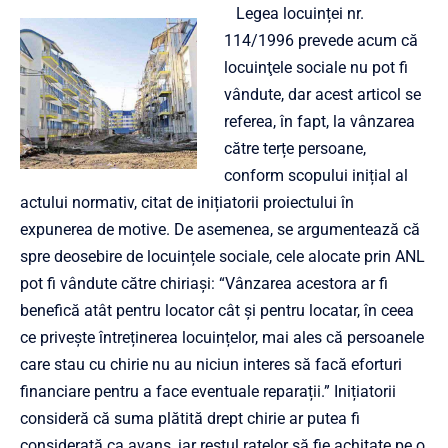
Legea locuinței nr.
114/1996 prevede acum că
locuinţele sociale nu pot fi
vândute, dar acest articol se
referea, în fapt, la vânzarea
către terțe persoane,
conform scopului inițial al
actului normativ, citat de inițiatorii proiectului în
expunerea de motive. De asemenea, se argumentează că
spre deosebire de locuințele sociale, cele alocate prin ANL
pot fi vândute către chiriași: “Vânzarea acestora ar fi
benefică atât pentru locator cât și pentru locatar, în ceea
ce privește întreținerea locuințelor, mai ales că persoanele
care stau cu chirie nu au niciun interes să facă eforturi
financiare pentru a face eventuale reparații.” Inițiatorii
consideră că suma plătită drept chirie ar putea fi
considerată ca avans, iar restul ratelor să fie achitate pe o