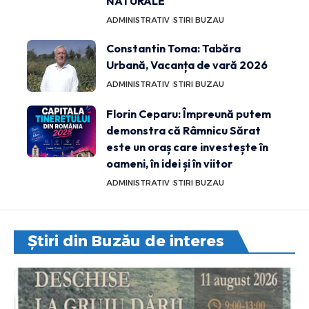
NATURALE
ADMINISTRATIV
STIRI BUZAU
Constantin Toma: Tabăra
Urbană, Vacanța de vară 2026
ADMINISTRATIV
STIRI BUZAU
Florin Ceparu: Împreună putem
demonstra că Râmnicu Sărat
este un oraș care investește în
oameni, în idei și în viitor
ADMINISTRATIV
STIRI BUZAU
Știri din Buzău de interes