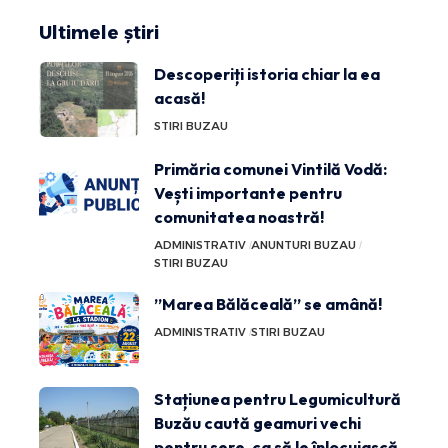
Ultimele știri
Descoperiți istoria chiar la ea
acasă!
STIRI BUZAU
Primăria comunei Vintilă Vodă:
Vești importante pentru
comunitatea noastră!
ADMINISTRATIV
ANUNTURI BUZAU
STIRI BUZAU
”Marea Bălăceală” se amână!
ADMINISTRATIV
STIRI BUZAU
Stațiunea pentru Legumicultură
Buzău caută geamuri vechi
pentru sere, ca să le înlocuiască