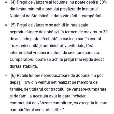
(4) Prețul de vânzare al locuinței nu poate depăși 30%
din limita minimă a prețului prevăzut de Institutul
Național de Statistică la data vânzării – cumpărării.
(5) Prețul de vânzare se achită în rate egale
neproducătoare de dobânzi, în termen de maximum 30
de ani, prin plata efectuată la casieria sau în contul
Trezoreriei unității administrativ teritoriale, fără
internmediul vreunei instituții de creditare bancară.
Cumpărătorul poate să achite prețul mai repde decât
durata stabilită.
(6) Ratele lunare neproducătoare de dobânzi nu pot
depăși 10% din venitul net realizat pe membru de
familie, de titularul contractului de vânzare-cumpărare
și de familia acestuia avut la data încheierii
contractului de vânzare-cumpărare, cu excepția în care
cumpărătorul consimte altfel.”