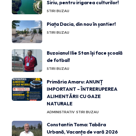
Siriu, pentru irigarea culturilor!
STIRI BUZAU
Piața Dacia, din nou în șantier!
STIRI BUZAU
Buzoianul Ilie Stan își face școală
de fotbal!
STIRI BUZAU
Primăria Amaru: ANUNȚ
IMPORTANT – ÎNTRERUPEREA
ALIMENTĂRII CU GAZE
NATURALE
ADMINISTRATIV
STIRI BUZAU
Constantin Toma: Tabăra
Urbană, Vacanța de vară 2026