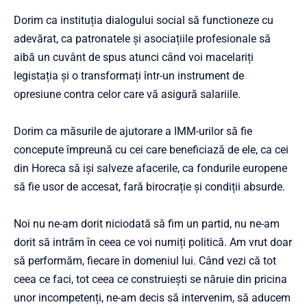
Dorim ca instituția dialogului social să functioneze cu
adevărat, ca patronatele și asociațiile profesionale să
aibă un cuvânt de spus atunci când voi macelariți
legistația și o transformați într-un instrument de
opresiune contra celor care vă asigură salariile.
Dorim ca măsurile de ajutorare a IMM-urilor să fie
concepute împreună cu cei care beneficiază de ele, ca cei
din Horeca să iși salveze afacerile, ca fondurile europene
să fie usor de accesat, fară birocrație și condiții absurde.
Noi nu ne-am dorit niciodată să fim un partid, nu ne-am
dorit să intrăm în ceea ce voi numiți politică. Am vrut doar
să performăm, fiecare în domeniul lui. Când vezi că tot
ceea ce faci, tot ceea ce construiești se năruie din pricina
unor incompetenți, ne-am decis să intervenim, să aducem