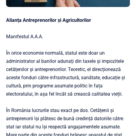
Alianța Antreprenorilor și Agricultorilor
Manifestul A.A.A.
În orice economie normală, statul este doar un
administrator al banilor adunați din taxele și impozitele
cetățenilor și antreprenorilor. Teoretic, el direcționează
aceste fonduri către infrastructură, sanătate, educație și
cultură, prin programe asumate politic în fața
electoratului, în așa fel încăt să crească calitatea vieții.
În România lucrurile stau exact pe dos. Cetățenii și
antreprenorii își plătesc de bună credință datoriile către
stat iar statul nu își respectă angajamentele asumate.
Mare parte din aceste fonduri hrănesc aparatul de stat