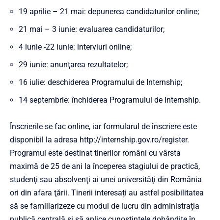
19 aprilie – 21 mai: depunerea candidaturilor online;
21 mai – 3 iunie: evaluarea candidaturilor;
4 iunie -22 iunie: interviuri online;
29 iunie: anunţarea rezultatelor;
16 iulie: deschiderea Programului de Internship;
14 septembrie: închiderea Programului de Internship.
Înscrierile se fac online, iar formularul de înscriere este
disponibil la adresa
http://internship.gov.ro/register
.
Programul este destinat tinerilor români cu vârsta
maximă de 25 de ani la începerea stagiului de practică,
studenţi sau absolvenţi ai unei universităţi din România
ori din afara ţării. Tinerii interesați au astfel posibilitatea
să se familiarizeze cu modul de lucru din administrația
publică centrală și să aplice cunoștințele dobândite în