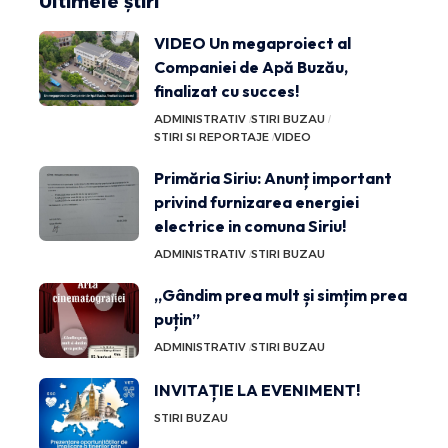
Ultimele știri
VIDEO Un megaproiect al
Companiei de Apă Buzău,
finalizat cu succes!
ADMINISTRATIV
STIRI BUZAU
STIRI SI REPORTAJE
VIDEO
Primăria Siriu: Anunț important
privind furnizarea energiei
electrice in comuna Siriu!
ADMINISTRATIV
STIRI BUZAU
„Gândim prea mult și simțim prea
puțin”
ADMINISTRATIV
STIRI BUZAU
INVITAȚIE LA EVENIMENT!
STIRI BUZAU