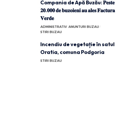
Compania de Apă Buzău: 𝐏𝐞𝐬𝐭𝐞
𝟐𝟎.𝟎𝟎𝟎 𝐝𝐞 𝐛𝐮𝐳𝐨𝐢𝐞𝐧𝐢 𝐚𝐮 𝐚𝐥𝐞𝐬 𝐅𝐚𝐜𝐭𝐮𝐫𝐚
𝐕𝐞𝐫𝐝𝐞
ADMINISTRATIV
ANUNTURI BUZAU
STIRI BUZAU
Incendiu de vegetație în satul
Oratia, comuna Podgoria
STIRI BUZAU