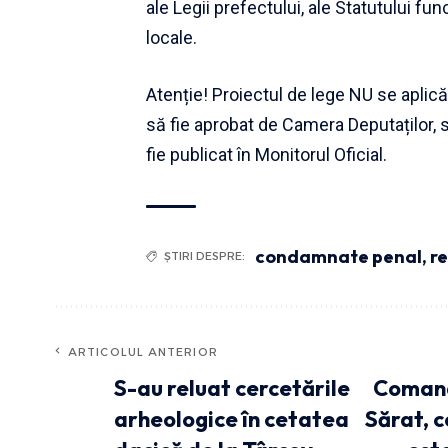
ale Legii prefectului, ale Statutului fun
locale.
Atenție! Proiectul de lege NU se aplic
să fie aprobat de Camera Deputaților, să
fie publicat în Monitorul Oficial.
condamnate penal
,
re
ȘTIRI DESPRE:
ARTICOLUL ANTERIOR
S-au reluat cercetările
Comand
arheologice în cetatea
Sărat, c