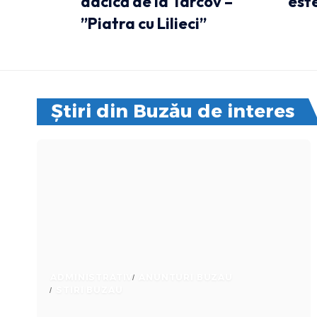
dacică de la Târcov –
este
”Piatra cu Lilieci”
Știri din Buzău de interes
ADMINISTRATIV
ANUNTURI BUZAU
STIRI BUZAU