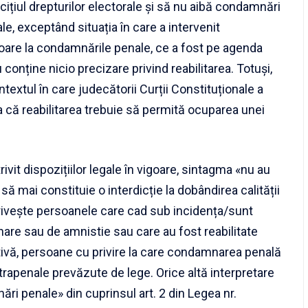
cițiul drepturilor electorale și să nu aibă condamnări
le, exceptând situația în care a intervenit
ritoare la condamnările penale, ce a fost pe agenda
 conține nicio precizare privind reabilitarea. Totuși,
textul în care judecătorii Curții Constituționale a
 că reabilitarea trebuie să permită ocuparea unei
ivit dispozițiilor legale în vigoare, sintagma «nu au
 mai constituie o interdicție la dobândirea calității
rivește persoanele care cad sub incidența/sunt
nare sau de amnistie sau care au fost reabilitate
tivă, persoane cu privire la care condamnarea penală
rapenale prevăzute de lege. Orice altă interpretare
ri penale» din cuprinsul art. 2 din Legea nr.