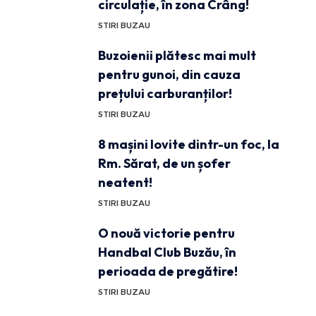
circulație, în zona Crâng!
STIRI BUZAU
Buzoienii plătesc mai mult
pentru gunoi, din cauza
prețului carburanților!
STIRI BUZAU
8 mașini lovite dintr-un foc, la
Rm. Sărat, de un șofer
neatent!
STIRI BUZAU
O nouă victorie pentru
Handbal Club Buzău, în
perioada de pregătire!
STIRI BUZAU