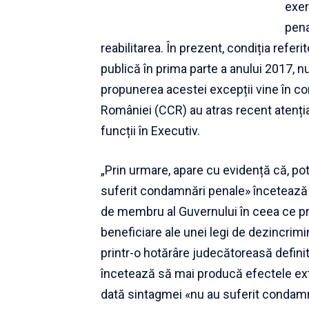
exer
pena
reabilitarea. În prezent, condiția refe
publică în prima parte a anului 2017, nu
propunerea acestei excepții vine în con
României (CCR) au atras recent atenția
funcții în Executiv.
„Prin urmare, apare cu evidență că, potr
suferit condamnări penale» încetează să
de membru al Guvernului în ceea ce p
beneficiare ale unei legi de dezincrimi
printr-o hotărâre judecătoreasă defini
încetează să mai producă efectele ext
dată sintagmei «nu au suferit condamnă