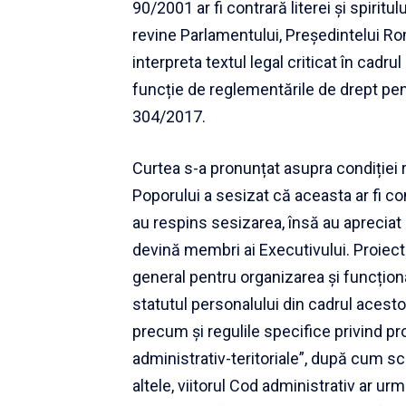
90/2001 ar fi contrară literei și spiritu
revine Parlamentului, Președintelui R
interpreta textul legal criticat în cadrul
funcție de reglementările de drept pena
304/2017.
Curtea s-a pronunțat asupra condiției
Poporului a sesizat că aceasta ar fi c
au respins sesizarea, însă au apreciat
devină membri ai Executivului. Proiec
general pentru organizarea și funcționare
statutul personalului din cadrul acesto
precum și regulile specifice privind prop
administrativ-teritoriale”, după cum scr
altele, viitorul Cod administrativ ar ur