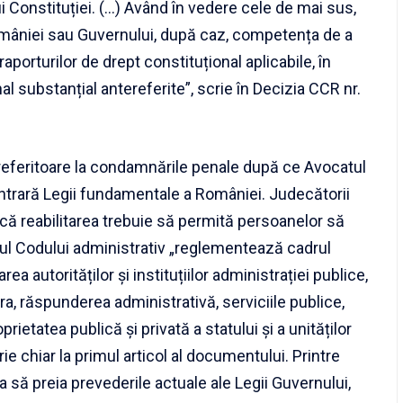
lui Constituției. (…) Având în vedere cele de mai sus,
omâniei sau Guvernului, după caz, competența de a
 raporturilor de drept constituțional aplicabile, în
l substanțial antereferite”, scrie în Decizia CCR nr.
 referitoare la condamnările penale după ce Avocatul
ontrară Legii fundamentale a României. Judecătorii
 că reabilitarea trebuie să permită persoanelor să
tul Codului administrativ „reglementează cadrul
a autorităților și instituțiilor administrației publice,
ra, răspunderea administrativă, serviciile publice,
rietatea publică și privată a statului și a unităților
ie chiar la primul articol al documentului. Printre
ma să preia prevederile actuale ale Legii Guvernului,