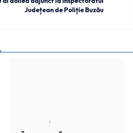
 al doilea adjunct la Inspectoratul
Județean de Poliție Buzău
ADMINISTRATIV
STIRI BUZAU