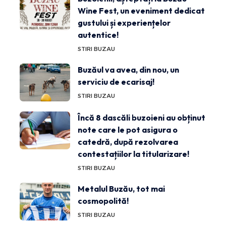
Wine Fest, un eveniment dedicat
gustului și experiențelor
autentice!
STIRI BUZAU
Buzăul va avea, din nou, un
serviciu de ecarisaj!
STIRI BUZAU
Încă 8 dascăli buzoieni au obținut
note care le pot asigura o
catedră, după rezolvarea
contestațiilor la titularizare!
STIRI BUZAU
Metalul Buzău, tot mai
cosmopolită!
STIRI BUZAU