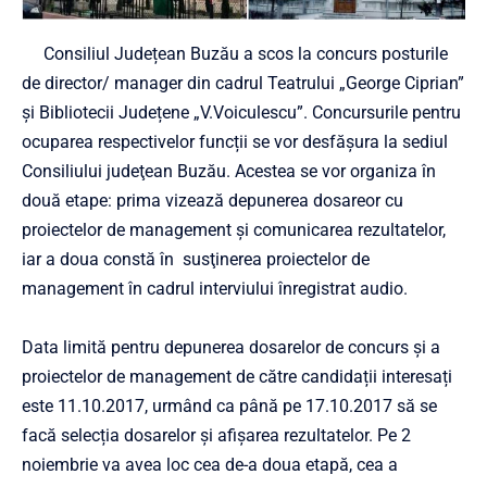
Consiliul Județean Buzău a scos la concurs posturile
de director/ manager din cadrul Teatrului „George Ciprian”
și Bibliotecii Județene „V.Voiculescu”. Concursurile pentru
ocuparea respectivelor funcții se vor desfăşura la sediul
Consiliului judeţean Buzău. Acestea se vor organiza în
două etape: prima vizează depunerea dosareor cu
proiectelor de management şi comunicarea rezultatelor,
iar a doua constă în susţinerea proiectelor de
management în cadrul interviului înregistrat audio.
Data limită pentru depunerea dosarelor de concurs și a
proiectelor de management de către candidații interesați
este 11.10.2017, urmând ca până pe 17.10.2017 să se
facă selecția dosarelor și afișarea rezultatelor. Pe 2
noiembrie va avea loc cea de-a doua etapă, cea a