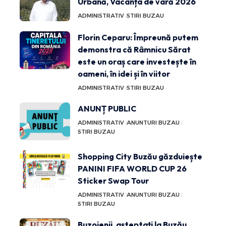
Urbană, Vacanța de vară 2026
ADMINISTRATIV
STIRI BUZAU
Florin Ceparu: Împreună putem
demonstra că Râmnicu Sărat
este un oraș care investește în
oameni, în idei și în viitor
ADMINISTRATIV
STIRI BUZAU
ANUNȚ PUBLIC
ADMINISTRATIV
ANUNTURI BUZAU
STIRI BUZAU
Shopping City Buzău găzduiește
PANINI FIFA WORLD CUP 26
Sticker Swap Tour
ADMINISTRATIV
ANUNTURI BUZAU
STIRI BUZAU
Buzoienii, așteptați la Buzău