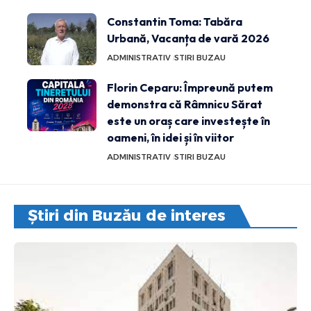
Constantin Toma: Tabăra
Urbană, Vacanța de vară 2026
ADMINISTRATIV
STIRI BUZAU
Florin Ceparu: Împreună putem
demonstra că Râmnicu Sărat
este un oraș care investește în
oameni, în idei și în viitor
ADMINISTRATIV
STIRI BUZAU
Știri din Buzău de interes