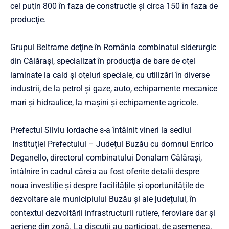
cel puţin 800 în faza de construcţie şi circa 150 în faza de
producţie.
Grupul Beltrame deţine în România combinatul siderurgic
din Călărași, specializat în producţia de bare de oţel
laminate la cald şi oţeluri speciale, cu utilizări în diverse
industrii, de la petrol şi gaze, auto, echipamente mecanice
mari şi hidraulice, la maşini şi echipamente agricole.
Prefectul Silviu Iordache s-a întâlnit vineri la sediul
Instituției Prefectului – Județul Buzău cu domnul Enrico
Deganello, directorul combinatului Donalam Călărași,
întâlnire în cadrul căreia au fost oferite detalii despre
noua investiție și despre facilitățile și oportunitățile de
dezvoltare ale municipiului Buzău și ale județului, în
contextul dezvoltării infrastructurii rutiere, feroviare dar și
aeriene din zonă. La discuții au participat, de asemenea,