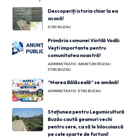
Descoperiți istoria chiar la ea
acasă!
STIRI BUZAU
Primăria comunei Vintilă Vodă:
Vești importante pentru
comunitatea noastră!
ADMINISTRATIV
ANUNTURI BUZAU
STIRI BUZAU
”Marea Bălăceală” se amână!
ADMINISTRATIV
STIRI BUZAU
Stațiunea pentru Legumicultură
Buzău caută geamuri vechi
pentru sere, ca să le înlocuiască
pe cele sparte de furtuni!