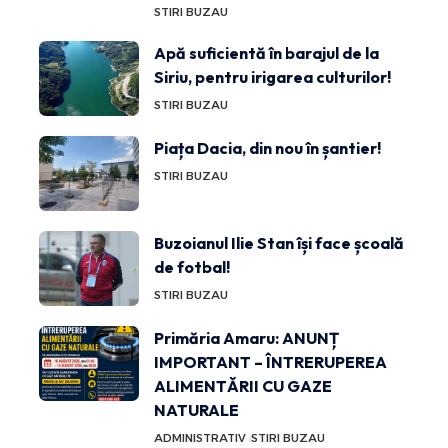
STIRI BUZAU
Apă suficientă în barajul de la
Siriu, pentru irigarea culturilor!
STIRI BUZAU
Piața Dacia, din nou în șantier!
STIRI BUZAU
Buzoianul Ilie Stan își face școală
de fotbal!
STIRI BUZAU
Primăria Amaru: ANUNȚ
IMPORTANT – ÎNTRERUPEREA
ALIMENTĂRII CU GAZE
NATURALE
ADMINISTRATIV
STIRI BUZAU