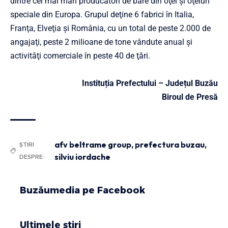
dintre cei mai mari producători de bare din oţel şi oţeluri
speciale din Europa. Grupul deţine 6 fabrici în Italia,
Franţa, Elveţia şi România, cu un total de peste 2.000 de
angajaţi, peste 2 milioane de tone vândute anual şi
activităţi comerciale în peste 40 de ţări.
Instituția Prefectului – Județul Buzău
Biroul de Presă
afv beltrame group
,
prefectura buzau
,
ȘTIRI
silviu iordache
DESPRE:
Buzăumedia pe Facebook
Ultimele știri