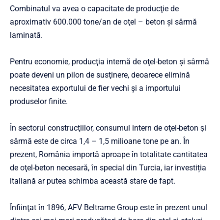
Combinatul va avea o capacitate de producţie de
aproximativ 600.000 tone/an de oţel – beton şi sârmă
laminată.
Pentru economie, producţia internă de oţel-beton şi sârmă
poate deveni un pilon de susţinere, deoarece elimină
necesitatea exportului de fier vechi şi a importului
produselor finite.
În sectorul construcţiilor, consumul intern de oţel-beton ṣi
sârmă este de circa 1,4 – 1,5 milioane tone pe an. În
prezent, România importă aproape în totalitate cantitatea
de oţel-beton necesară, în special din Turcia, iar investiția
italiană ar putea schimba această stare de fapt.
Înfiinţat în 1896, AFV Beltrame Group este în prezent unul