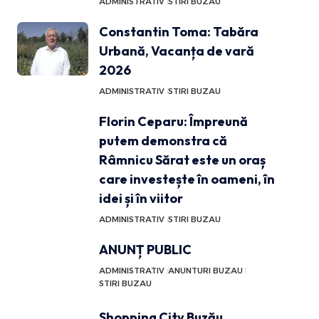
ADMINISTRATIV
STIRI BUZAU
Constantin Toma: Tabăra
Urbană, Vacanța de vară
2026
ADMINISTRATIV
STIRI BUZAU
Florin Ceparu: Împreună
putem demonstra că
Râmnicu Sărat este un oraș
care investește în oameni, în
idei și în viitor
ADMINISTRATIV
STIRI BUZAU
ANUNȚ PUBLIC
ADMINISTRATIV
ANUNTURI BUZAU
STIRI BUZAU
Shopping City Buzău