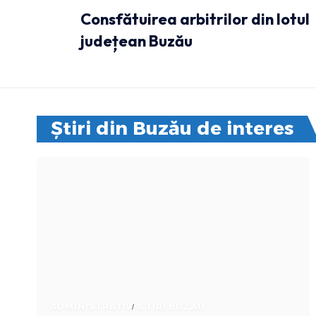
Consfătuirea arbitrilor din lotul
județean Buzău
Știri din Buzău de interes
ADMINISTRATIV
STIRI BUZAU