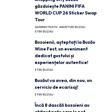
găzduiește PANINI FIFA
WORLD CUP 26 Sticker Swap
Tour
ADMINISTRATIV
ANUNTURI BUZAU
STIRI BUZAU
Buzoienii, așteptați la Buzău
Wine Fest, un eveniment
dedicat gustului și
experiențelor autentice!
STIRI BUZAU
Buzăul va avea, din nou, un
serviciu de ecarisaj!
STIRI BUZAU
Încă 8 dascăli buzoieni au
obținut note care le pot