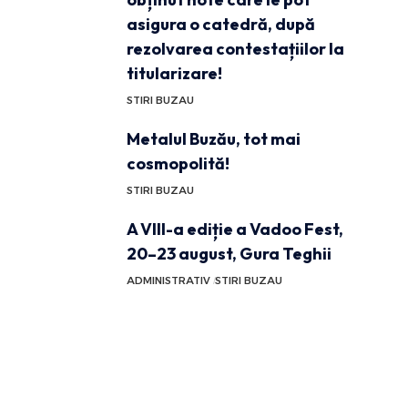
asigura o catedră, după
rezolvarea contestațiilor la
titularizare!
STIRI BUZAU
Metalul Buzău, tot mai
cosmopolită!
STIRI BUZAU
A VIII-a ediție a Vadoo Fest,
20–23 august, Gura Teghii
ADMINISTRATIV
STIRI BUZAU