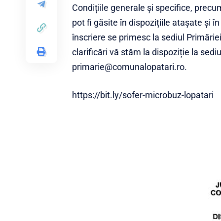
Condițiile generale și specifice, precu
pot fi găsite în dispozițiile atașate și
înscriere se primesc la sediul Primări
clarificări vă stăm la dispoziție la se
primarie@comunalopatari.ro.
https://bit.ly/sofer-microbuz-lopatari