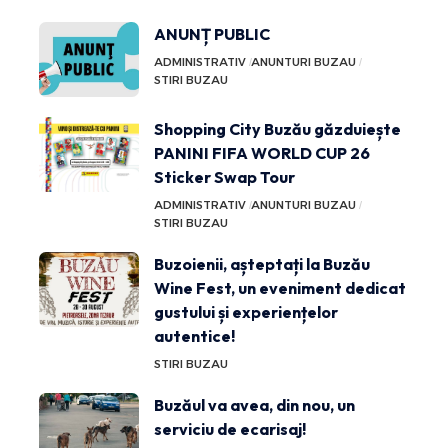
ANUNȚ PUBLIC
ADMINISTRATIV
ANUNTURI BUZAU
STIRI BUZAU
Shopping City Buzău găzduiește
PANINI FIFA WORLD CUP 26
Sticker Swap Tour
ADMINISTRATIV
ANUNTURI BUZAU
STIRI BUZAU
Buzoienii, așteptați la Buzău
Wine Fest, un eveniment dedicat
gustului și experiențelor
autentice!
STIRI BUZAU
Buzăul va avea, din nou, un
serviciu de ecarisaj!