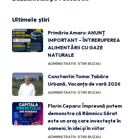
Ultimele știri
Primăria Amaru: ANUNȚ
IMPORTANT – ÎNTRERUPEREA
ALIMENTĂRII CU GAZE
NATURALE
ADMINISTRATIV
STIRI BUZAU
Constantin Toma: Tabăra
Urbană, Vacanța de vară 2026
ADMINISTRATIV
STIRI BUZAU
Florin Ceparu: Împreună putem
demonstra că Râmnicu Sărat
este un oraș care investește în
oameni, în idei și în viitor
ADMINISTRATIV
STIRI BUZAU