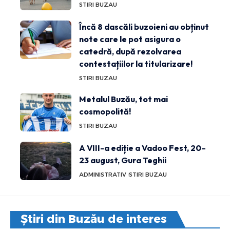
STIRI BUZAU
Încă 8 dascăli buzoieni au obținut
note care le pot asigura o
catedră, după rezolvarea
contestațiilor la titularizare!
STIRI BUZAU
Metalul Buzău, tot mai
cosmopolită!
STIRI BUZAU
A VIII-a ediție a Vadoo Fest, 20–
23 august, Gura Teghii
ADMINISTRATIV
STIRI BUZAU
Știri din Buzău de interes