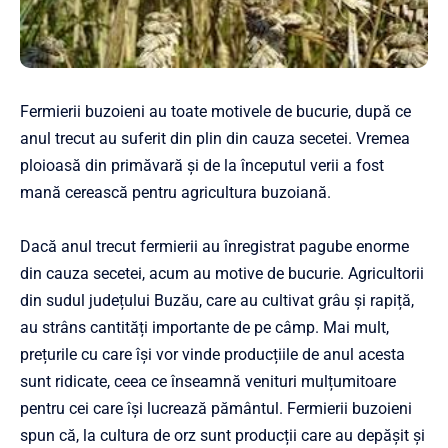
Fermierii buzoieni au toate motivele de bucurie, după ce
anul trecut au suferit din plin din cauza secetei. Vremea
ploioasă din primăvară și de la începutul verii a fost
mană cerească pentru agricultura buzoiană.
Dacă anul trecut fermierii au înregistrat pagube enorme
din cauza secetei, acum au motive de bucurie. Agricultorii
din sudul județului Buzău, care au cultivat grâu și rapiță,
au strâns cantități importante de pe câmp. Mai mult,
prețurile cu care își vor vinde producțiile de anul acesta
sunt ridicate, ceea ce înseamnă venituri mulțumitoare
pentru cei care își lucrează pământul. Fermierii buzoieni
spun că, la cultura de orz sunt producții care au depășit și