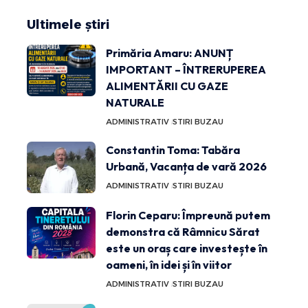
Ultimele știri
Primăria Amaru: ANUNȚ
IMPORTANT – ÎNTRERUPEREA
ALIMENTĂRII CU GAZE
NATURALE
ADMINISTRATIV
STIRI BUZAU
Constantin Toma: Tabăra
Urbană, Vacanța de vară 2026
ADMINISTRATIV
STIRI BUZAU
Florin Ceparu: Împreună putem
demonstra că Râmnicu Sărat
este un oraș care investește în
oameni, în idei și în viitor
ADMINISTRATIV
STIRI BUZAU