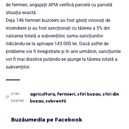
de fermieri, angajații APIA verifică parcelă cu parcelă
situația exactă.
Deja 146 fermieri buzoieni au fost găsiți vinovați de
incendiere și au fost sancționați cu tăierea a 5% din
valoarea totală a subvențiilor, suma sancțiunilor
ridicându-se la aproape 143.000 lei. Dacă astfel de
probleme vor fi înregistrate și în anii următori, sancțiunile
vor fi mai drastice putându-se ajunge la tăierea totală a
subvențiilor.
agricultura
,
fermieri
,
stiri buzau
,
stiri din
ȘTIRI
buzau
,
subventii
DESPRE:
Buzăumedia pe Facebook