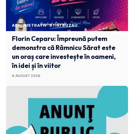
ADMINISTRATIV
STIRI BUZAU
Florin Ceparu: Împreună putem
demonstra că Râmnicu Sărat este
un oraș care investește în oameni,
în idei și în viitor
6 AUGUST 2026