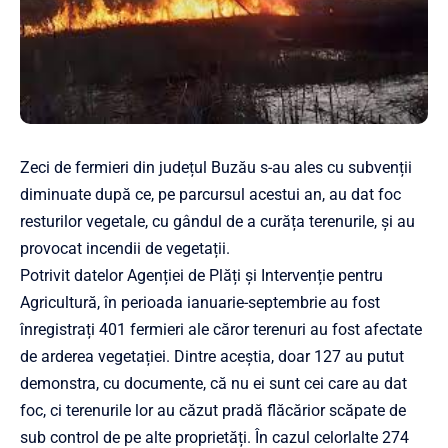
Zeci de fermieri din județul Buzău s-au ales cu subvenții
diminuate după ce, pe parcursul acestui an, au dat foc
resturilor vegetale, cu gândul de a curăța terenurile, și au
provocat incendii de vegetații.
Potrivit datelor Agenției de Plăți și Intervenție pentru
Agricultură, în perioada ianuarie-septembrie au fost
înregistrați 401 fermieri ale căror terenuri au fost afectate
de arderea vegetației. Dintre aceștia, doar 127 au putut
demonstra, cu documente, că nu ei sunt cei care au dat
foc, ci terenurile lor au căzut pradă flăcărior scăpate de
sub control de pe alte proprietăți. În cazul celorlalte 274