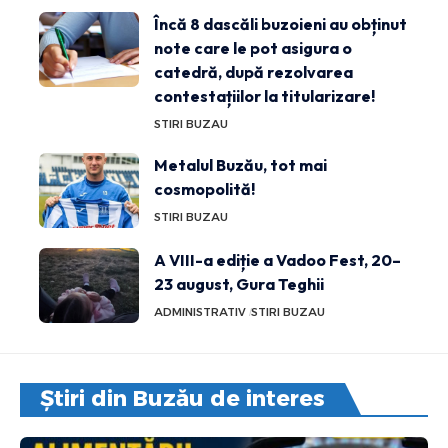
Încă 8 dascăli buzoieni au obținut
note care le pot asigura o
catedră, după rezolvarea
contestațiilor la titularizare!
STIRI BUZAU
Metalul Buzău, tot mai
cosmopolită!
STIRI BUZAU
A VIII-a ediție a Vadoo Fest, 20–
23 august, Gura Teghii
ADMINISTRATIV
STIRI BUZAU
Știri din Buzău de interes