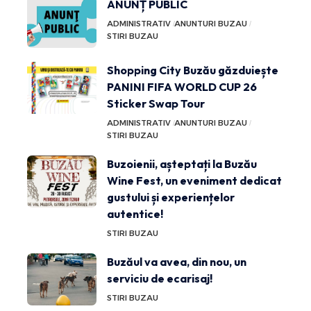
ANUNȚ PUBLIC
ADMINISTRATIV
ANUNTURI BUZAU
STIRI BUZAU
Shopping City Buzău găzduiește
PANINI FIFA WORLD CUP 26
Sticker Swap Tour
ADMINISTRATIV
ANUNTURI BUZAU
STIRI BUZAU
Buzoienii, așteptați la Buzău
Wine Fest, un eveniment dedicat
gustului și experiențelor
autentice!
STIRI BUZAU
Buzăul va avea, din nou, un
serviciu de ecarisaj!
STIRI BUZAU