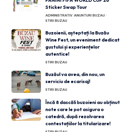
Sticker Swap Tour
ADMINISTRATIV
ANUNTURI BUZAU
STIRI BUZAU
Buzoienii, așteptați la Buzău
Wine Fest, un eveniment dedicat
gustului și experiențelor
autentice!
STIRI BUZAU
Buzăul va avea, din nou, un
serviciu de ecarisaj!
STIRI BUZAU
Încă 8 dascăli buzoieni au obținut
note care le pot asigura o
catedră, după rezolvarea
contestațiilor la titularizare!
STIRI BUZAU