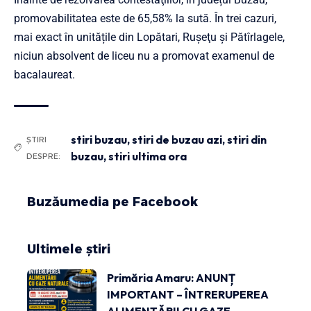
promovabilitatea este de 65,58% la sută. În trei cazuri,
mai exact în unitățile din Lopătari, Ruşeţu şi Pătîrlagele,
niciun absolvent de liceu nu a promovat examenul de
bacalaureat.
stiri buzau
,
stiri de buzau azi
,
stiri din
ȘTIRI
buzau
,
stiri ultima ora
DESPRE:
Buzăumedia pe Facebook
Ultimele știri
Primăria Amaru: ANUNȚ
IMPORTANT – ÎNTRERUPEREA
ALIMENTĂRII CU GAZE