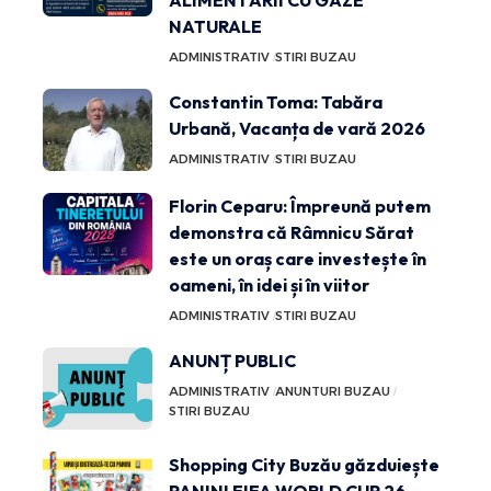
NATURALE
ADMINISTRATIV
STIRI BUZAU
Constantin Toma: Tabăra
Urbană, Vacanța de vară 2026
ADMINISTRATIV
STIRI BUZAU
Florin Ceparu: Împreună putem
demonstra că Râmnicu Sărat
este un oraș care investește în
oameni, în idei și în viitor
ADMINISTRATIV
STIRI BUZAU
ANUNȚ PUBLIC
ADMINISTRATIV
ANUNTURI BUZAU
STIRI BUZAU
Shopping City Buzău găzduiește
PANINI FIFA WORLD CUP 26