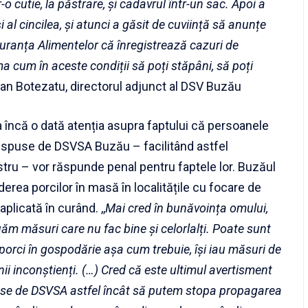
r-o cutie, la păstrare, și cadavrul într-un sac. Apoi a
 al cincilea, și atunci a găsit de cuviință să anunțe
guranța Alimentelor că înregistrează cazuri de
a cum în aceste condiții să poți stăpâni, să poți
prian Botezatu, directorul adjunct al DSV Buzău
 încă o dată atenția asupra faptului că persoanele
dispuse de DSVSA Buzău – facilitând astfel
stru – vor răspunde penal pentru faptele lor. Buzăul
erea porcilor în masă în localitățile cu focare de
plicată în curând. ,,
Mai cred în bunăvoința omului,
uăm măsuri care nu fac bine și celorlalți. Poate sunt
orci în gospodărie așa cum trebuie, își iau măsuri de
nii inconștienți. (…) Cred că este ultimul avertisment
puse de DSVSA astfel încât să putem stopa propagarea