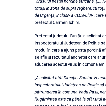
virusului pestei porcine africane. (…) 
totuși în zona de supraveghere, cu toții
de Urgență, inclusiv a CLCB-ului- , care
prefectul Carmen Ichim.
Prefectul județului Buzău a solicitat co
Inspectoratului Județean de Poliție să 
modul în care a ajuns pesta porcină a
se afle și rezultatul anchetei care ar 
aducerea acestui virus în comuna amint
,,
A solicitat atât Direcției Sanitar Veter
Inspectoratului Județean de Poliție să 
pătrunderea în comuna Vadu Pașii, pent
Rugămintea este ca până la sfârșitul 