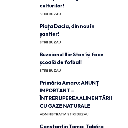
culturilor!
STIRI BUZAU
Piața Dacia, din nou în
șantier!
STIRI BUZAU
Buzoianul Ilie Stan își face
școală de fotbal!
STIRI BUZAU
Primăria Amaru: ANUNȚ
IMPORTANT –
ÎNTRERUPEREA ALIMENTĂRII
CU GAZE NATURALE
ADMINISTRATIV
STIRI BUZAU
Constantin Toma: Tabăra