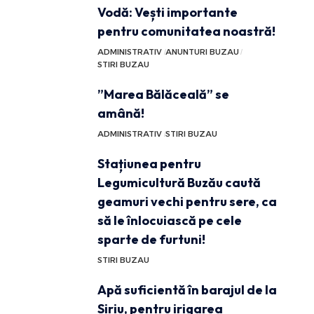
Vodă: Vești importante
pentru comunitatea noastră!
ADMINISTRATIV
ANUNTURI BUZAU
STIRI BUZAU
”Marea Bălăceală” se
amână!
ADMINISTRATIV
STIRI BUZAU
Stațiunea pentru
Legumicultură Buzău caută
geamuri vechi pentru sere, ca
să le înlocuiască pe cele
sparte de furtuni!
STIRI BUZAU
Apă suficientă în barajul de la
Siriu, pentru irigarea