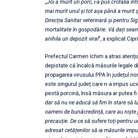
,,
Joi a murit un porc, i-a pus crotalia înt
mai murit unul și tot așa până a murit și
Direcția Sanitar veterinară și pentru Si
mortalitate în gospodărie. Vă dați seam
anihila un depozit viral
”, a explicat Ci
Prefectul Carmen Ichim a atras atenția
depistate că încalcă măsurile legale 
propagarea virusului PPA în județul no
este singurul județ care n-a impus ucid
pestă porcină, însă măsura ar putea fi a
dar să nu ne aducă să fim în stare să l
oameni de bunăcredință, care au niște p
precauție. De ce să sufere toți pentru u
adresat cetățenilor să ia măsurile im