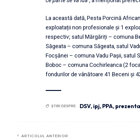
ce parte se va lua”,
a menționat prefect
La această dată, Pesta Porcină African
exploatații non profesionale și 1 exploa
respectiv; satul Mărgăriți – comuna B
Săgeata – comuna Săgeata, satul Vadu 
Focșănei – comuna Vadu Pașii, satul S
Boboc – comuna Cochirleanca (2 focare
fondurilor de vânătoare 41 Beceni și 4
DSV
,
ipj
,
PPA
,
prezenta
ȘTIRI DESPRE:
ARTICOLUL ANTERIOR