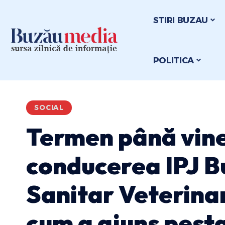
STIRI BUZAU
POLITICA
SOCIAL
Termen până vine
conducerea IPJ Bu
Sanitar Veterina
cum a ajuns pesta