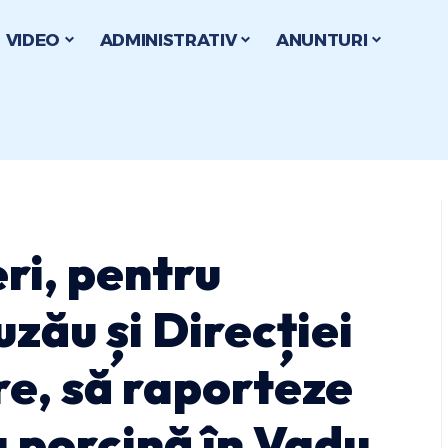
VIDEO
ADMINISTRATIV
ANUNTURI
ri, pentru
zău și Direcției
re, să raporteze
 porcină în Vadu