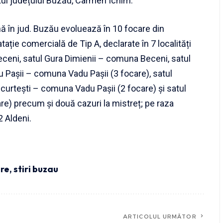
ul județului Buzău, Carmen Ichim.
ă în jud. Buzău evoluează în 10 focare din
tație comercială de Tip A, declarate în 7 localități
eceni, satul Gura Dimienii – comuna Beceni, satul
Pașii – comuna Vadu Pașii (3 focare), satul
curtești – comuna Vadu Pașii (2 focare) și satul
) precum și două cazuri la mistreț; pe raza
2 Aldeni.
re
,
stiri buzau
ARTICOLUL URMĂTOR