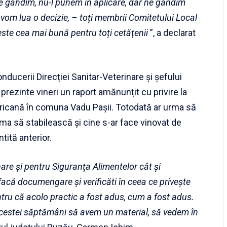
Ne gândim, nu-l punem în aplicare, dar ne gândim
 vom lua o decizie, – toți membrii Comitetului Local
 este cea mai bună pentru toți cetățenii
”, a declarat
nducerii Direcției Sanitar-Veterinare și șefului
prezinte vineri un raport amănunțit cu privire la
fricană în comuna Vadu Pașii. Totodată ar urma să
urma să stabilească și cine s-ar face vinovat de
ită anterior.
inare şi pentru Siguranţa Alimentelor cât și
facă documengare și verificăti în ceea ce privește
ru că acolo practic a fost adus, cum a fost adus.
acestei săptămâni să avem un material, să vedem în