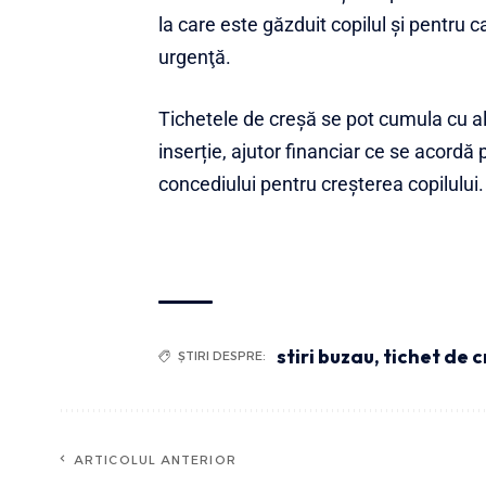
la care este găzduit copilul şi pentru 
urgenţă.
Tichetele de creșă se pot cumula cu alo
inserție, ajutor financiar ce se acordă 
concediului pentru creșterea copilului.
stiri buzau
,
tichet de c
ȘTIRI DESPRE:
ARTICOLUL ANTERIOR