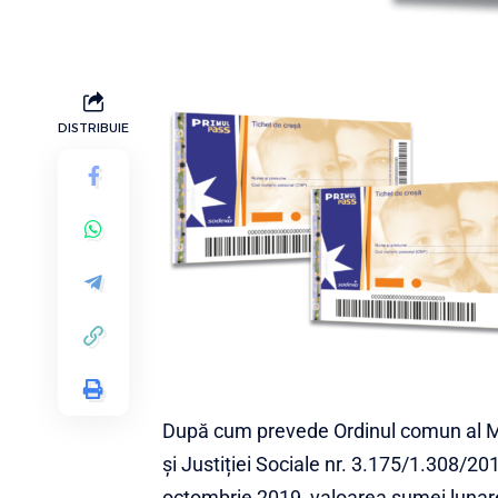
DISTRIBUIE
După cum prevede Ordinul comun al Min
și Justiției Sociale nr. 3.175/1.308/20
octombrie 2019, valoarea sumei lunare