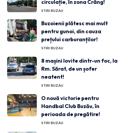
circulație, în zona Crâng!
STIRI BUZAU
Buzoienii plătesc mai mult
pentru gunoi, din cauza
prețului carburanților!
STIRI BUZAU
8 mașini lovite dintr-un foc, la
Rm. Sărat, de un șofer
neatent!
STIRI BUZAU
O nouă victorie pentru
Handbal Club Buzău, în
perioada de pregătire!
STIRI BUZAU