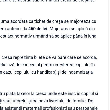
, suma acordată ca tichet de creșă se majorează cu
era anterior, la
460 de lei
. Majorarea se aplică din
acest act normativ urmând să se aplice până în luna
de creșă reprezintă bilete de valoare care se acordă,
neficiază de concediul pentru creșterea copilului în
 în cazul copilului cu handicap) și de indemnizația
tru plata taxelor la creșa unde este înscris copilul și
i sau tutorelui și pe baza livretului de familie. De
ia asistenţii maternali profesionişti sau persoanele