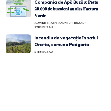
Compania de Apă Buzău: 𝐏𝐞𝐬𝐭𝐞
𝟐𝟎.𝟎𝟎𝟎 𝐝𝐞 𝐛𝐮𝐳𝐨𝐢𝐞𝐧𝐢 𝐚𝐮 𝐚𝐥𝐞𝐬 𝐅𝐚𝐜𝐭𝐮𝐫𝐚
𝐕𝐞𝐫𝐝𝐞
ADMINISTRATIV
ANUNTURI BUZAU
STIRI BUZAU
Incendiu de vegetație în satul
Oratia, comuna Podgoria
STIRI BUZAU