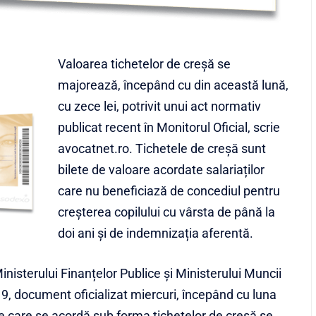
Valoarea tichetelor de creșă se
majorează, începând cu din această lună,
cu zece lei, potrivit unui act normativ
publicat recent în Monitorul Oficial, scrie
avocatnet.ro. Tichetele de creșă sunt
bilete de valoare acordate salariaților
care nu beneficiază de concediul pentru
creșterea copilului cu vârsta de până la
doi ani și de indemnizația aferentă.
isterului Finanțelor Publice și Ministerului Muncii
19, document oficializat miercuri, începând cu luna
 care se acordă sub forma tichetelor de creșă se