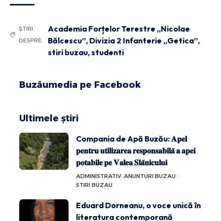
Academia Forțelor Terestre „Nicolae
ȘTIRI
Bălcescu”
,
Divizia 2 Infanterie „Getica”
,
DESPRE:
stiri buzau
,
studenti
Buzăumedia pe Facebook
Ultimele știri
Compania de Apă Buzău: 𝐀𝐩𝐞𝐥
𝐩𝐞𝐧𝐭𝐫𝐮 𝐮𝐭𝐢𝐥𝐢𝐳𝐚𝐫𝐞𝐚 𝐫𝐞𝐬𝐩𝐨𝐧𝐬𝐚𝐛𝐢𝐥𝐚̆ 𝐚 𝐚𝐩𝐞𝐢
𝐩𝐨𝐭𝐚𝐛𝐢𝐥𝐞 𝐩𝐞 𝐕𝐚𝐥𝐞𝐚 𝐒𝐥𝐚̆𝐧𝐢𝐜𝐮𝐥𝐮𝐢
ADMINISTRATIV
ANUNTURI BUZAU
STIRI BUZAU
Eduard Dorneanu, o voce unică în
literatura contemporană