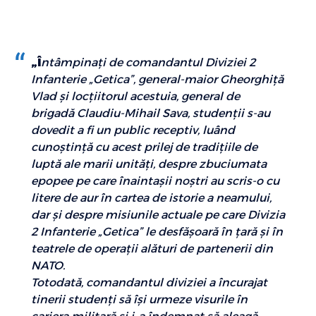
„Î
ntâmpinați de comandantul Diviziei 2
Infanterie „Getica”, general-maior Gheorghiță
Vlad și locțiitorul acestuia, general de
brigadă Claudiu-Mihail Sava, studenții s-au
dovedit a fi un public receptiv, luând
cunoștință cu acest prilej de tradiţiile de
luptă ale marii unități, despre zbuciumata
epopee pe care înaintașii noștri au scris-o cu
litere de aur în cartea de istorie a neamului,
dar şi despre misiunile actuale pe care Divizia
2 Infanterie „Getica” le desfăşoară în ţară şi în
teatrele de operaţii alături de partenerii din
NATO.
Totodată, comandantul diviziei a încurajat
tinerii studenți să își urmeze visurile în