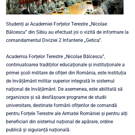
Studenți ai Academiei Forțelor Terestre „Nicolae
Bălcescu” din Sibiu au efectuat joi o vizită de informare la
comandamentul Diviziei 2 Infanterie „Getica”.
Academia Forțelor Terestre „Nicolae Bălcescu”,
continuatoarea tradițiilor educaționale și instituționale a
primei școli militare de ofițeri din România, este instituția
de învățământ militar superior integrată în sistemul
național de învățământ. De asemenea, este abilitată să
organizeze și să desfășoare programe de studii
universitare, destinate formării ofițerilor de comandă
pentru Forțele Terestre ale Armatei României și pentru alți
beneficiari din sistemul național de apărare, ordine
publică și siguranță națională.