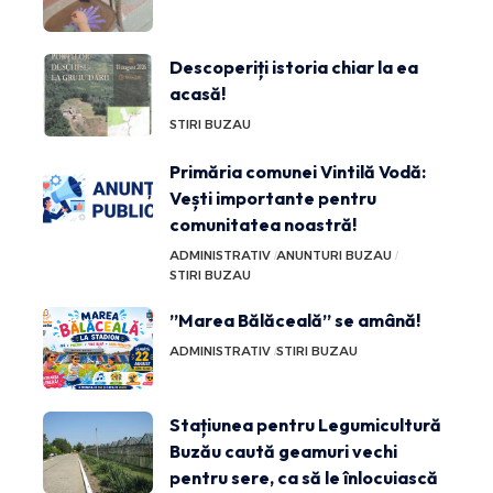
Descoperiți istoria chiar la ea
acasă!
STIRI BUZAU
Primăria comunei Vintilă Vodă:
Vești importante pentru
comunitatea noastră!
ADMINISTRATIV
ANUNTURI BUZAU
STIRI BUZAU
”Marea Bălăceală” se amână!
ADMINISTRATIV
STIRI BUZAU
Stațiunea pentru Legumicultură
Buzău caută geamuri vechi
pentru sere, ca să le înlocuiască