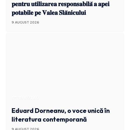
𝐩𝐞𝐧𝐭𝐫𝐮 𝐮𝐭𝐢𝐥𝐢𝐳𝐚𝐫𝐞𝐚 𝐫𝐞𝐬𝐩𝐨𝐧𝐬𝐚𝐛𝐢𝐥𝐚̆ 𝐚 𝐚𝐩𝐞𝐢
𝐩𝐨𝐭𝐚𝐛𝐢𝐥𝐞 𝐩𝐞 𝐕𝐚𝐥𝐞𝐚 𝐒𝐥𝐚̆𝐧𝐢𝐜𝐮𝐥𝐮𝐢
9 AUGUST 2026
STIRI BUZAU
Eduard Dorneanu, o voce unică în
literatura contemporană
9 AUGUST 2026