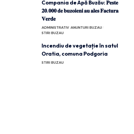
Compania de Apă Buzău: 𝐏𝐞𝐬𝐭𝐞
𝟐𝟎.𝟎𝟎𝟎 𝐝𝐞 𝐛𝐮𝐳𝐨𝐢𝐞𝐧𝐢 𝐚𝐮 𝐚𝐥𝐞𝐬 𝐅𝐚𝐜𝐭𝐮𝐫𝐚
𝐕𝐞𝐫𝐝𝐞
ADMINISTRATIV
ANUNTURI BUZAU
STIRI BUZAU
Incendiu de vegetație în satul
Oratia, comuna Podgoria
STIRI BUZAU