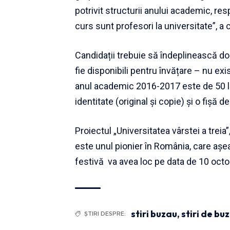
potrivit structurii anului academic, res
curs sunt profesori la universitate”, a 
Candidații trebuie să îndeplinească dou
fie disponibili pentru învățare – nu exi
anul academic 2016-2017 este de 50 le
identitate (original și copie) și o fișă de
Proiectul „Universitatea vârstei a treia
este unul pionier în România, care așea
festivă va avea loc pe data de 10 oct
stiri buzau
,
stiri de bu
ȘTIRI DESPRE: