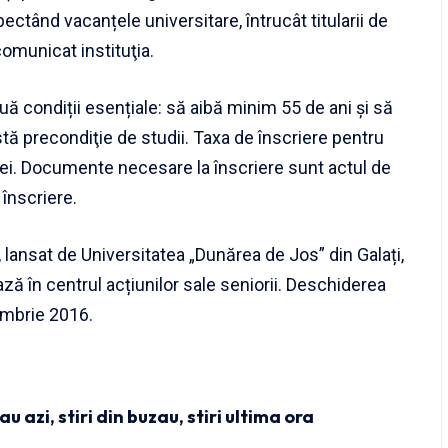
pectând vacanțele universitare, întrucât titularii de
comunicat instituţia.
ă condiții esențiale: să aibă minim 55 de ani și să
stă precondiţie de studii. Taxa de înscriere pentru
i. Documente necesare la înscriere sunt actul de
 înscriere.
”, lansat de Universitatea „Dunărea de Jos” din Galați,
ză în centrul acțiunilor sale seniorii. Deschiderea
ombrie 2016.
zau azi
,
stiri din buzau
,
stiri ultima ora