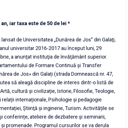
an, iar taxa este de 50 de lei *
”, lansat de Universitatea „Dunărea de Jos” din Galaţi,
ru anul universitar 2016-2017 au început luni, 29
rie, a anunţat instituţia de învăţământ superior.
artamentului de Formare Continuă și Transfer
unărea de Jos» din Galați (strada Domnească nr. 47,
putea să aleagă discipline de interes dintr-o listă de
ă, cultură şi civilizație, Istorie, Filosofie, Teologie,
 relații internaționale, Psihologie și pedagogie
imentației, Ştiinţă și inginerie, Turism. Activitățile se
 conferințe, ateliere de dezbatere și seminarii,
ate și promenade. Programul cursurilor se va derula