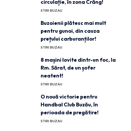
circulație, în zona Crâng!
STIRI BUZAU
Buzoienii plătesc mai mult
pentru gunoi, din cauza
prețului carburanților!
STIRI BUZAU
8 mașini lovite dintr-un foc, la
Rm. Sărat, de un șofer
neatent!
STIRI BUZAU
O nouă victorie pentru
Handbal Club Buzău, în
perioada de pregătire!
STIRI BUZAU