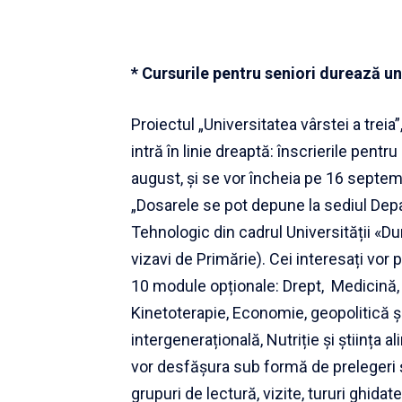
* Cursurile pentru seniori durează un 
Proiectul „Universitatea vârstei a treia
intră în linie dreaptă: înscrierile pent
august, și se vor încheia pe 16 septemb
„Dosarele se pot depune la sediul Dep
Tehnologic din cadrul Universității «D
vizavi de Primărie). Cei interesați vor 
10 module opționale: Drept, Medicină, Art
Kinetoterapie, Economie, geopolitică și
intergenerațională, Nutriție și știința al
vor desfășura sub formă de prelegeri și
grupuri de lectură, vizite, tururi ghid