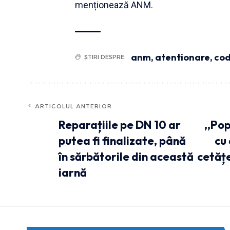
menționează ANM.
anm
,
atentionare
,
cod
ȘTIRI DESPRE:
ARTICOLUL ANTERIOR
Reparațiile pe DN 10 ar
,,Pop
putea fi finalizate, până
cu 
în sărbătorile din această
cetățe
iarnă