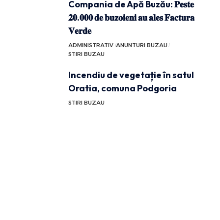
Compania de Apă Buzău: 𝐏𝐞𝐬𝐭𝐞
𝟐𝟎.𝟎𝟎𝟎 𝐝𝐞 𝐛𝐮𝐳𝐨𝐢𝐞𝐧𝐢 𝐚𝐮 𝐚𝐥𝐞𝐬 𝐅𝐚𝐜𝐭𝐮𝐫𝐚
𝐕𝐞𝐫𝐝𝐞
ADMINISTRATIV
ANUNTURI BUZAU
STIRI BUZAU
Incendiu de vegetație în satul
Oratia, comuna Podgoria
STIRI BUZAU