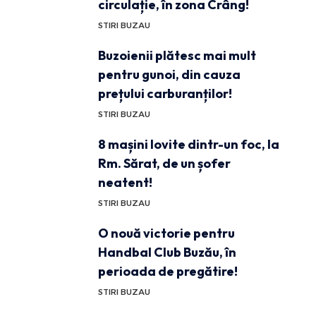
circulație, în zona Crâng!
STIRI BUZAU
Buzoienii plătesc mai mult
pentru gunoi, din cauza
prețului carburanților!
STIRI BUZAU
8 mașini lovite dintr-un foc, la
Rm. Sărat, de un șofer
neatent!
STIRI BUZAU
O nouă victorie pentru
Handbal Club Buzău, în
perioada de pregătire!
STIRI BUZAU