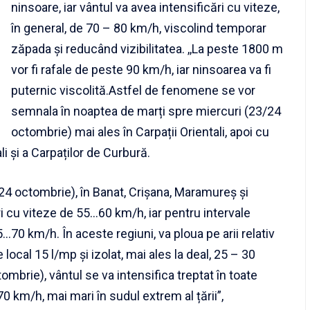
ninsoare, iar vântul va avea intensificări cu viteze,
în general, de 70 – 80 km/h, viscolind temporar
zăpada și reducând vizibilitatea. ,,La peste 1800 m
vor fi rafale de peste 90 km/h, iar ninsoarea va fi
puternic viscolită.Astfel de fenomene se vor
semnala în noaptea de marți spre miercuri (23/24
octombrie) mai ales în Carpații Orientali, apoi cu
i și a Carpaților de Curbură.
24 octombrie), în Banat, Crișana, Maramureș și
ri cu viteze de 55…60 km/h, iar pentru intervale
…70 km/h. În aceste regiuni, va ploua pe arii relativ
e local 15 l/mp și izolat, mai ales la deal, 25 – 30
tombrie), vântul se va intensifica treptat în toate
70 km/h, mai mari în sudul extrem al țării”,