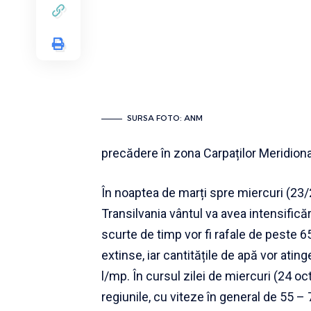
SURSA FOTO: ANM
precădere în zona Carpaților Meridional
În noaptea de marți spre miercuri (23/
Transilvania vântul va avea intensifică
scurte de timp vor fi rafale de peste 65
extinse, iar cantitățile de apă vor ating
l/mp. În cursul zilei de miercuri (24 oc
regiunile, cu viteze în general de 55 – 