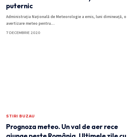
puternic
Administrația Națională de Meteorologie a emis, luni dimineață, o
avertizare meteo pentru
…
7 DECEMBRIE 2020
STIRI BUZAU
Prognoza meteo. Un val de aer rece
ajunge peste România. Ultimele zile cu