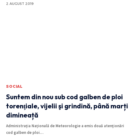
2 AUGUST 2019
SOCIAL
Suntem din nou sub cod galben de ploi
torenţiale, vijelii şi grindină, până marți
dimineață
Administrația Națională de Meteorologie a emis două atenţionări
cod galben de ploi
…