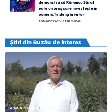
demonstra că Râmnicu Sărat
este un oraș care investește în
oameni, în idei și în viitor
ADMINISTRATIV
STIRI BUZAU
Știri din Buzău de interes
ADMINISTRATIV
STIRI BUZAU