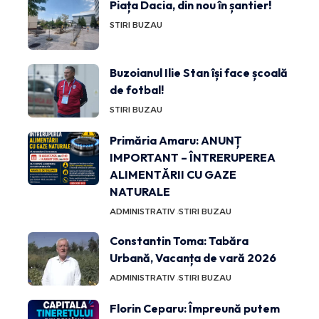
Piața Dacia, din nou în șantier!
STIRI BUZAU
Buzoianul Ilie Stan își face școală
de fotbal!
STIRI BUZAU
Primăria Amaru: ANUNȚ
IMPORTANT – ÎNTRERUPEREA
ALIMENTĂRII CU GAZE
NATURALE
ADMINISTRATIV
STIRI BUZAU
Constantin Toma: Tabăra
Urbană, Vacanța de vară 2026
ADMINISTRATIV
STIRI BUZAU
Florin Ceparu: Împreună putem