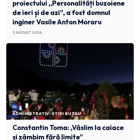
proiectului ,,Personalități buzoiene
de ieri și de azi”, a fost domnul
inginer Vasile Anton Moraru
3 AUGUST 2026
ADMINISTRATIV
STIRI BUZAU
Constantin Toma: ,Vâslim la caiace
și zâmbim fără limite”