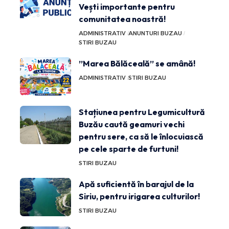
Vești importante pentru
comunitatea noastră!
ADMINISTRATIV
ANUNTURI BUZAU
STIRI BUZAU
”Marea Bălăceală” se amână!
ADMINISTRATIV
STIRI BUZAU
Stațiunea pentru Legumicultură
Buzău caută geamuri vechi
pentru sere, ca să le înlocuiască
pe cele sparte de furtuni!
STIRI BUZAU
Apă suficientă în barajul de la
Siriu, pentru irigarea culturilor!
STIRI BUZAU