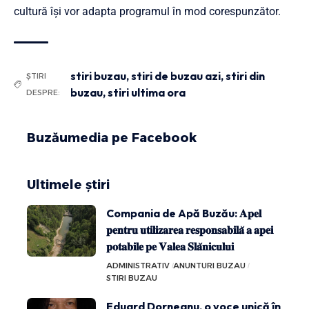
cultură își vor adapta programul în mod corespunzător.
stiri buzau
,
stiri de buzau azi
,
stiri din
ȘTIRI
buzau
,
stiri ultima ora
DESPRE:
Buzăumedia pe Facebook
Ultimele știri
Compania de Apă Buzău: 𝐀𝐩𝐞𝐥
𝐩𝐞𝐧𝐭𝐫𝐮 𝐮𝐭𝐢𝐥𝐢𝐳𝐚𝐫𝐞𝐚 𝐫𝐞𝐬𝐩𝐨𝐧𝐬𝐚𝐛𝐢𝐥𝐚̆ 𝐚 𝐚𝐩𝐞𝐢
𝐩𝐨𝐭𝐚𝐛𝐢𝐥𝐞 𝐩𝐞 𝐕𝐚𝐥𝐞𝐚 𝐒𝐥𝐚̆𝐧𝐢𝐜𝐮𝐥𝐮𝐢
ADMINISTRATIV
ANUNTURI BUZAU
STIRI BUZAU
Eduard Dorneanu, o voce unică în