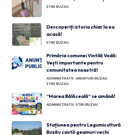
STIRI BUZAU
Descoperiți istoria chiar la ea
acasă!
STIRI BUZAU
Primăria comunei Vintilă Vodă:
Vești importante pentru
comunitatea noastră!
ADMINISTRATIV
ANUNTURI BUZAU
STIRI BUZAU
”Marea Bălăceală” se amână!
ADMINISTRATIV
STIRI BUZAU
Stațiunea pentru Legumicultură
Buzău caută geamuri vechi