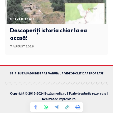
STIRI BUZAU
Descoperiți istoria chiar la ea
acasă!
7 AUGUST 2026
STIRI BUZAU
ADMINISTRATIV
ANUNȚURI
VIDEO
POLITICA
REPORTAJE
Copyright © 2015-2024 Buzăumedia.ro | Toate drepturile rezervate |
Realizat de
impresia.ro