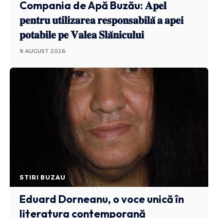
Compania de Apă Buzău: 𝐀𝐩𝐞𝐥
𝐩𝐞𝐧𝐭𝐫𝐮 𝐮𝐭𝐢𝐥𝐢𝐳𝐚𝐫𝐞𝐚 𝐫𝐞𝐬𝐩𝐨𝐧𝐬𝐚𝐛𝐢𝐥𝐚̆ 𝐚 𝐚𝐩𝐞𝐢
𝐩𝐨𝐭𝐚𝐛𝐢𝐥𝐞 𝐩𝐞 𝐕𝐚𝐥𝐞𝐚 𝐒𝐥𝐚̆𝐧𝐢𝐜𝐮𝐥𝐮𝐢
9 AUGUST 2026
STIRI BUZAU
Eduard Dorneanu, o voce unică în
literatura contemporană