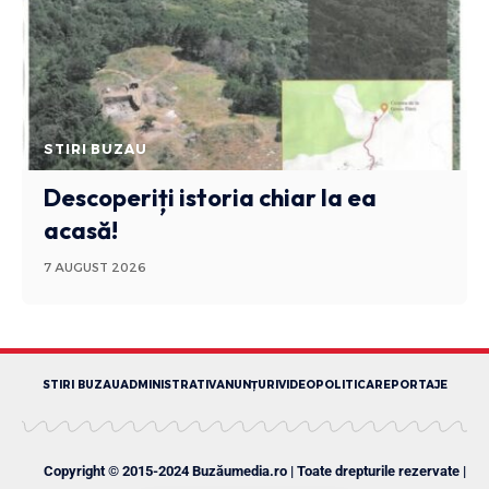
STIRI BUZAU
Descoperiți istoria chiar la ea
acasă!
7 AUGUST 2026
STIRI BUZAU
ADMINISTRATIV
ANUNȚURI
VIDEO
POLITICA
REPORTAJE
Copyright © 2015-2024 Buzăumedia.ro | Toate drepturile rezervate |