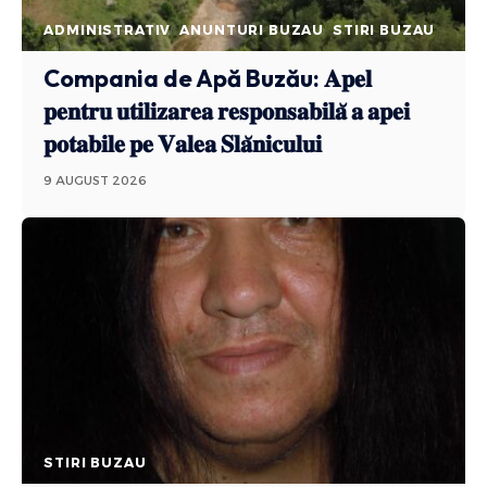
ADMINISTRATIV
ANUNTURI BUZAU
STIRI BUZAU
Compania de Apă Buzău: 𝐀𝐩𝐞𝐥
𝐩𝐞𝐧𝐭𝐫𝐮 𝐮𝐭𝐢𝐥𝐢𝐳𝐚𝐫𝐞𝐚 𝐫𝐞𝐬𝐩𝐨𝐧𝐬𝐚𝐛𝐢𝐥𝐚̆ 𝐚 𝐚𝐩𝐞𝐢
𝐩𝐨𝐭𝐚𝐛𝐢𝐥𝐞 𝐩𝐞 𝐕𝐚𝐥𝐞𝐚 𝐒𝐥𝐚̆𝐧𝐢𝐜𝐮𝐥𝐮𝐢
9 AUGUST 2026
STIRI BUZAU