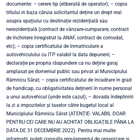
documente: – cerere tip (eliberată de operator); – copia
titlului in baza căruia solicitantul deține un drept real
asupra spațiului cu destinație rezidențială sau
nerezidențială (contract de vânzare-cumparare, contract
de închiriere înregistrat la ANAF, contract de comodat,
etc); – copia certificatului de înmatriculare a
autovehiculului cu ITP valabil la data depunerii; –
declarație pe propria răspundere ca nu deține garaj
amplasat pe domeniul public sau privat al Municipiului
Râmnicu Sărat; – copia certificatului de încadrare în grad
de handicap, cu obligativitatea deținerii în nume personal
a unui autovehicul (unde este cazul); – dovada îndeplinirii
la zi a impozitelor și taxelor către bugetul local al
Municipiului Râmnicu Sărat (ATENȚIE- VALABIL DOAR
PENTRU CEI CARE NU AU ACHITAT OBLIGAȚIILE PÂNA LA
DATA DE 31 DECEMBRIE 2022). Pentru mai multe
informații, puteți consulta regulamentul de organizare și