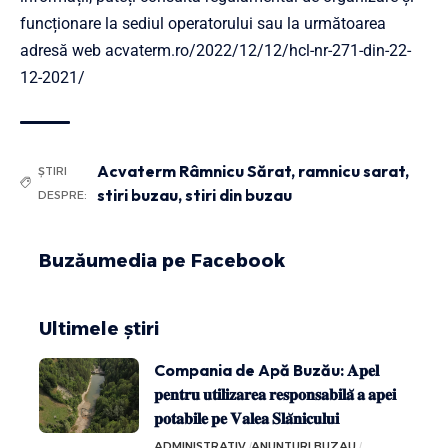
funcționare la sediul operatorului sau la următoarea
adresă web
acvaterm.ro/2022/12/12/hcl-nr-271-din-22-
12-2021/
Acvaterm Râmnicu Sărat
,
ramnicu sarat
,
ȘTIRI
stiri buzau
,
stiri din buzau
DESPRE:
Buzăumedia pe Facebook
Ultimele știri
Compania de Apă Buzău: 𝐀𝐩𝐞𝐥
𝐩𝐞𝐧𝐭𝐫𝐮 𝐮𝐭𝐢𝐥𝐢𝐳𝐚𝐫𝐞𝐚 𝐫𝐞𝐬𝐩𝐨𝐧𝐬𝐚𝐛𝐢𝐥𝐚̆ 𝐚 𝐚𝐩𝐞𝐢
𝐩𝐨𝐭𝐚𝐛𝐢𝐥𝐞 𝐩𝐞 𝐕𝐚𝐥𝐞𝐚 𝐒𝐥𝐚̆𝐧𝐢𝐜𝐮𝐥𝐮𝐢
ADMINISTRATIV
ANUNTURI BUZAU