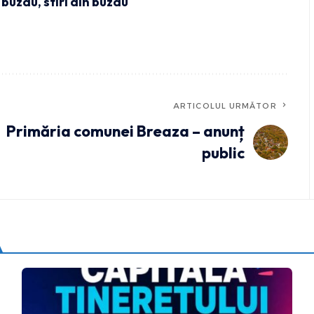
i buzau
,
stiri din buzau
ARTICOLUL URMĂTOR
Primăria comunei Breaza – anunț
public