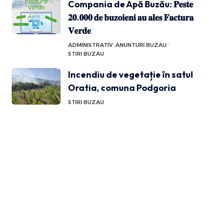
Compania de Apă Buzău: 𝐏𝐞𝐬𝐭𝐞
𝟐𝟎.𝟎𝟎𝟎 𝐝𝐞 𝐛𝐮𝐳𝐨𝐢𝐞𝐧𝐢 𝐚𝐮 𝐚𝐥𝐞𝐬 𝐅𝐚𝐜𝐭𝐮𝐫𝐚
𝐕𝐞𝐫𝐝𝐞
ADMINISTRATIV
ANUNTURI BUZAU
STIRI BUZAU
Incendiu de vegetație în satul
Oratia, comuna Podgoria
STIRI BUZAU