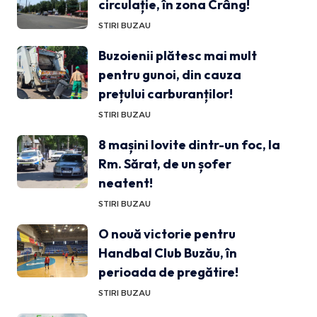
circulație, în zona Crâng!
STIRI BUZAU
Buzoienii plătesc mai mult
pentru gunoi, din cauza
prețului carburanților!
STIRI BUZAU
8 mașini lovite dintr-un foc, la
Rm. Sărat, de un șofer
neatent!
STIRI BUZAU
O nouă victorie pentru
Handbal Club Buzău, în
perioada de pregătire!
STIRI BUZAU