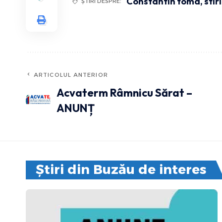
Constantin toma
,
stir
ȘTIRI DESPRE:
ARTICOLUL ANTERIOR
Acvaterm Râmnicu Sărat –
ANUNȚ
Știri din Buzău de interes