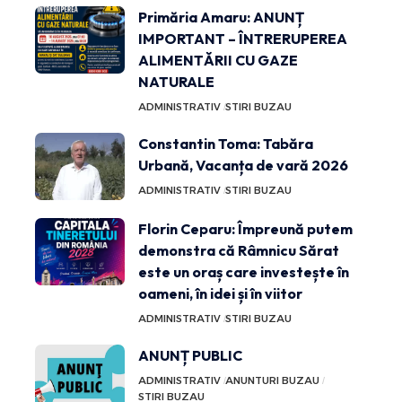
Primăria Amaru: ANUNȚ
IMPORTANT – ÎNTRERUPEREA
ALIMENTĂRII CU GAZE
NATURALE
ADMINISTRATIV
STIRI BUZAU
Constantin Toma: Tabăra
Urbană, Vacanța de vară 2026
ADMINISTRATIV
STIRI BUZAU
Florin Ceparu: Împreună putem
demonstra că Râmnicu Sărat
este un oraș care investește în
oameni, în idei și în viitor
ADMINISTRATIV
STIRI BUZAU
ANUNȚ PUBLIC
ADMINISTRATIV
ANUNTURI BUZAU
STIRI BUZAU