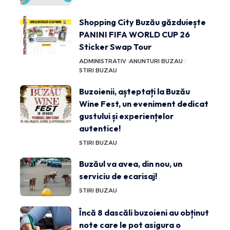
Shopping City Buzău găzduiește
PANINI FIFA WORLD CUP 26
Sticker Swap Tour
ADMINISTRATIV
ANUNTURI BUZAU
STIRI BUZAU
Buzoienii, așteptați la Buzău
Wine Fest, un eveniment dedicat
gustului și experiențelor
autentice!
STIRI BUZAU
Buzăul va avea, din nou, un
serviciu de ecarisaj!
STIRI BUZAU
Încă 8 dascăli buzoieni au obținut
note care le pot asigura o