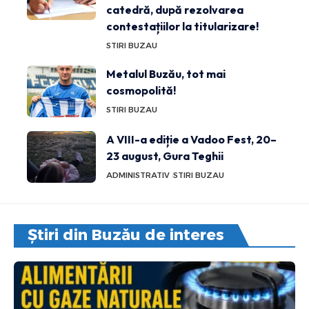
catedră, după rezolvarea
contestațiilor la titularizare!
STIRI BUZAU
Metalul Buzău, tot mai
cosmopolită!
STIRI BUZAU
A VIII-a ediție a Vadoo Fest, 20–
23 august, Gura Teghii
ADMINISTRATIV
STIRI BUZAU
Știri din Buzău de interes