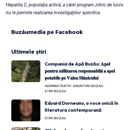
Hepatita C, populația activă, a cărei program zilnic de lucru
nu le permite realizarea investigațiilor specifice.
Buzăumedia pe Facebook
Ultimele știri
Compania de Apă Buzău: 𝐀𝐩𝐞𝐥
𝐩𝐞𝐧𝐭𝐫𝐮 𝐮𝐭𝐢𝐥𝐢𝐳𝐚𝐫𝐞𝐚 𝐫𝐞𝐬𝐩𝐨𝐧𝐬𝐚𝐛𝐢𝐥𝐚̆ 𝐚 𝐚𝐩𝐞𝐢
𝐩𝐨𝐭𝐚𝐛𝐢𝐥𝐞 𝐩𝐞 𝐕𝐚𝐥𝐞𝐚 𝐒𝐥𝐚̆𝐧𝐢𝐜𝐮𝐥𝐮𝐢
ADMINISTRATIV
ANUNTURI BUZAU
STIRI BUZAU
Eduard Dorneanu, o voce unică în
literatura contemporană
STIRI BUZAU