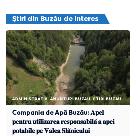
Știri din Buzău de interes
ADMINISTRATIV
ANUNTURI BUZAU
STIRI BUZAU
Compania de Apă Buzău: 𝐀𝐩𝐞𝐥
𝐩𝐞𝐧𝐭𝐫𝐮 𝐮𝐭𝐢𝐥𝐢𝐳𝐚𝐫𝐞𝐚 𝐫𝐞𝐬𝐩𝐨𝐧𝐬𝐚𝐛𝐢𝐥𝐚̆ 𝐚 𝐚𝐩𝐞𝐢
𝐩𝐨𝐭𝐚𝐛𝐢𝐥𝐞 𝐩𝐞 𝐕𝐚𝐥𝐞𝐚 𝐒𝐥𝐚̆𝐧𝐢𝐜𝐮𝐥𝐮𝐢