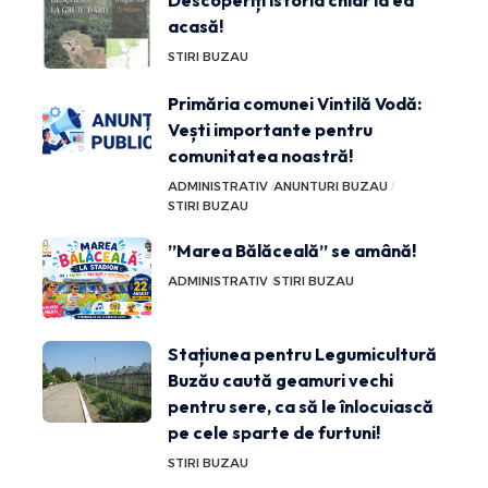
Descoperiți istoria chiar la ea
acasă!
STIRI BUZAU
Primăria comunei Vintilă Vodă:
Vești importante pentru
comunitatea noastră!
ADMINISTRATIV
ANUNTURI BUZAU
STIRI BUZAU
”Marea Bălăceală” se amână!
ADMINISTRATIV
STIRI BUZAU
Stațiunea pentru Legumicultură
Buzău caută geamuri vechi
pentru sere, ca să le înlocuiască
pe cele sparte de furtuni!
STIRI BUZAU