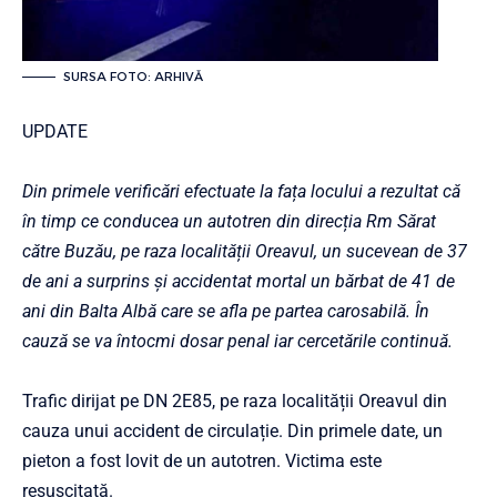
SURSA FOTO: ARHIVĂ
UPDATE
Din primele verificări efectuate la fața locului a rezultat că
în timp ce conducea un autotren din direcția Rm Sărat
către Buzău, pe raza localității Oreavul, un sucevean de 37
de ani a surprins și accidentat mortal un bărbat de 41 de
ani din Balta Albă care se afla pe partea carosabilă. În
cauză se va întocmi dosar penal iar cercetările continuă.
Trafic dirijat pe DN 2E85, pe raza localității Oreavul din
cauza unui accident de circulație. Din primele date, un
pieton a fost lovit de un autotren. Victima este
resuscitată.