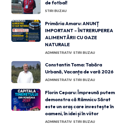
de fotbal!
STIRI BUZAU
Primăria Amaru: ANUNȚ
IMPORTANT – ÎNTRERUPEREA
ALIMENTĂRII CU GAZE
NATURALE
ADMINISTRATIV
STIRI BUZAU
Constantin Toma: Tabăra
Urbană, Vacanța de vară 2026
ADMINISTRATIV
STIRI BUZAU
Florin Ceparu: Împreună putem
demonstra că Râmnicu Sărat
este un oraș care investește în
oameni, în idei și în viitor
ADMINISTRATIV
STIRI BUZAU