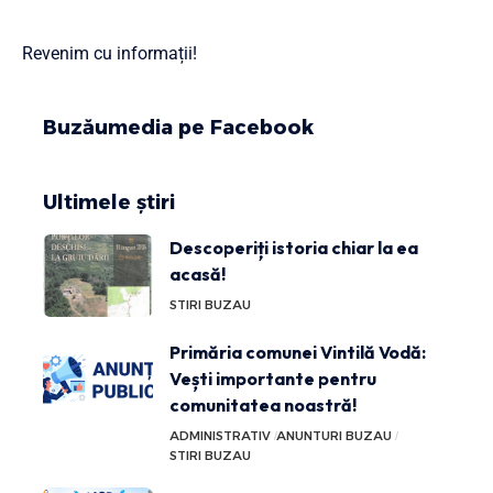
Revenim cu informații!
Buzăumedia pe Facebook
Ultimele știri
Descoperiți istoria chiar la ea
acasă!
STIRI BUZAU
Primăria comunei Vintilă Vodă:
Vești importante pentru
comunitatea noastră!
ADMINISTRATIV
ANUNTURI BUZAU
STIRI BUZAU