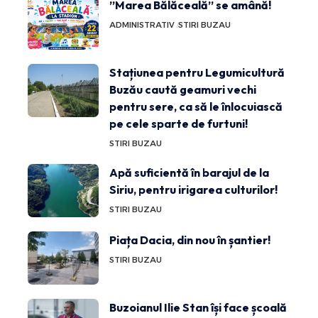
”Marea Bălăceală” se amână!
ADMINISTRATIV
STIRI BUZAU
Stațiunea pentru Legumicultură
Buzău caută geamuri vechi
pentru sere, ca să le înlocuiască
pe cele sparte de furtuni!
STIRI BUZAU
Apă suficientă în barajul de la
Siriu, pentru irigarea culturilor!
STIRI BUZAU
Piața Dacia, din nou în șantier!
STIRI BUZAU
Buzoianul Ilie Stan își face școală