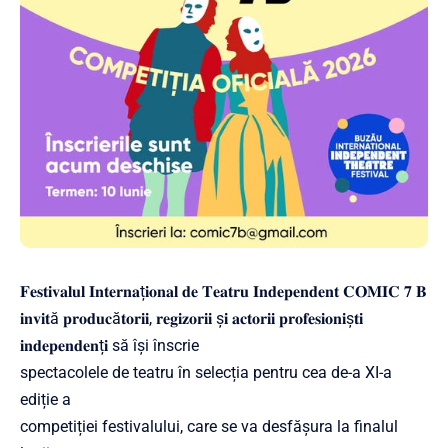
𝐅𝐞𝐬𝐭𝐢𝐯𝐚𝐥𝐮𝐥 𝐈𝐧𝐭𝐞𝐫𝐧𝐚ț𝐢𝐨𝐧𝐚𝐥 𝐝𝐞 𝐓𝐞𝐚𝐭𝐫𝐮 𝐈𝐧𝐝𝐞𝐩𝐞𝐧𝐝𝐞𝐧𝐭 𝐂𝐎𝐌𝐈𝐂 𝟕 𝐁
𝐢𝐧𝐯𝐢𝐭ă 𝐩𝐫𝐨𝐝𝐮𝐜ă𝐭𝐨𝐫𝐢𝐢, 𝐫𝐞𝐠𝐢𝐳𝐨𝐫𝐢𝐢 ș𝐢 𝐚𝐜𝐭𝐨𝐫𝐢𝐢 𝐩𝐫𝐨𝐟𝐞𝐬𝐢𝐨𝐧𝐢ș𝐭𝐢
𝐢𝐧𝐝𝐞𝐩𝐞𝐧𝐝𝐞𝐧ț𝐢 să își înscrie
spectacolele de teatru în selecția pentru cea de-a XI-a
ediție a
competiției festivalului, care se va desfășura la finalul