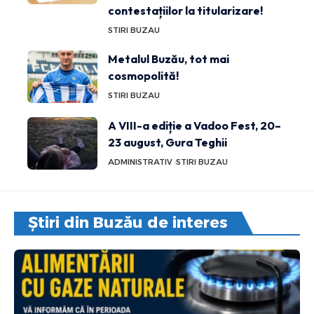
contestațiilor la titularizare!
STIRI BUZAU
Metalul Buzău, tot mai
cosmopolită!
STIRI BUZAU
A VIII-a ediție a Vadoo Fest, 20–
23 august, Gura Teghii
ADMINISTRATIV
STIRI BUZAU
Știri din Buzău de interes