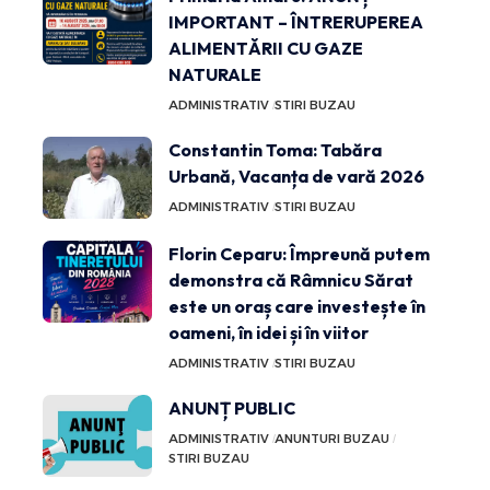
IMPORTANT – ÎNTRERUPEREA
ALIMENTĂRII CU GAZE
NATURALE
ADMINISTRATIV
STIRI BUZAU
Constantin Toma: Tabăra
Urbană, Vacanța de vară 2026
ADMINISTRATIV
STIRI BUZAU
Florin Ceparu: Împreună putem
demonstra că Râmnicu Sărat
este un oraș care investește în
oameni, în idei și în viitor
ADMINISTRATIV
STIRI BUZAU
ANUNȚ PUBLIC
ADMINISTRATIV
ANUNTURI BUZAU
STIRI BUZAU