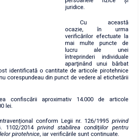
persoanele fizice și
juridice.
Cu această
ocazie, în urma
verificărilor efectuate la
mai multe puncte de
lucru ale unei
întreprinderi individuale
aparţinând unui bărbat
st identificată o cantitate de articole pirotehnice
re nu corespundeau din punct de vedere al etichetării
erea confiscării aproximativ 14.000 de articole
0 lei.
ontravențional conform Legii nr. 126/1995
privind
. 1102/2014
privind stabilirea condiţiilor pentru
lelor pirotehnice
, iar verificările sunt continuate.