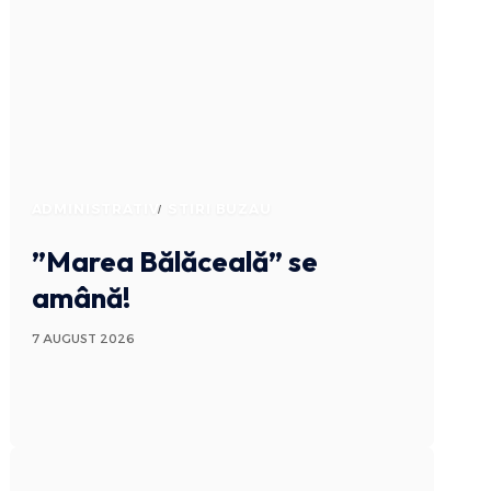
ADMINISTRATIV
STIRI BUZAU
”Marea Bălăceală” se
amână!
7 AUGUST 2026