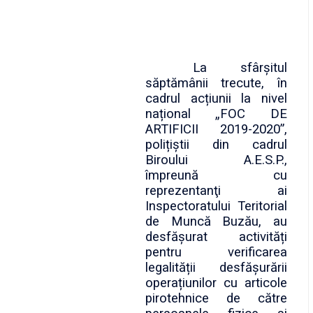
La sfârşitul
săptămânii trecute, în
cadrul acțiunii la nivel
național „FOC DE
ARTIFICII 2019-2020”,
polițiștii din cadrul
Biroului A.E.S.P.,
împreună cu
reprezentanţi ai
Inspectoratului Teritorial
de Muncă Buzău, au
desfășurat activități
pentru verificarea
legalității desfășurării
operațiunilor cu articole
pirotehnice de către