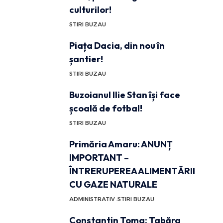
culturilor!
STIRI BUZAU
Piața Dacia, din nou în
șantier!
STIRI BUZAU
Buzoianul Ilie Stan își face
școală de fotbal!
STIRI BUZAU
Primăria Amaru: ANUNȚ
IMPORTANT –
ÎNTRERUPEREA ALIMENTĂRII
CU GAZE NATURALE
ADMINISTRATIV
STIRI BUZAU
Constantin Toma: Tabăra