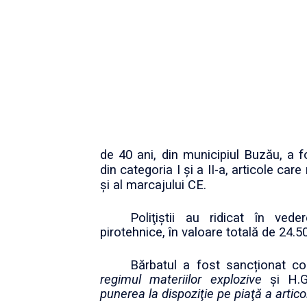
de 40 ani, din municipiul Buzău, a fo
din categoria I şi a II-a, articole ca
și al marcajului CE.
Poliţiştii au ridicat în ved
pirotehnice, în valoare totală de 24.50
Bărbatul a fost sancționat c
regimul materiilor explozive
și H.G
punerea la dispoziţie pe piaţă a artico