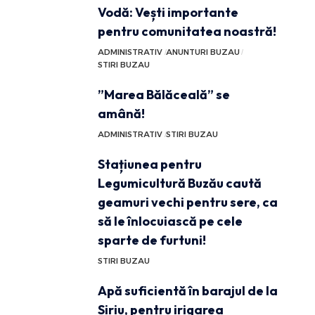
Vodă: Vești importante
pentru comunitatea noastră!
ADMINISTRATIV
ANUNTURI BUZAU
STIRI BUZAU
”Marea Bălăceală” se
amână!
ADMINISTRATIV
STIRI BUZAU
Stațiunea pentru
Legumicultură Buzău caută
geamuri vechi pentru sere, ca
să le înlocuiască pe cele
sparte de furtuni!
STIRI BUZAU
Apă suficientă în barajul de la
Siriu, pentru irigarea