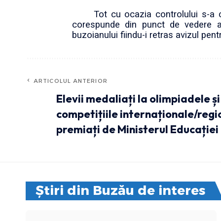
Tot cu ocazia controlului s-a 
corespunde din punct de vedere al co
buzoianului fiindu-i retras avizul pen
ARTICOLUL ANTERIOR
Elevii medaliați la olimpiadele și
competițiile internaționale/regi
premiați de Ministerul Educației
Știri din Buzău de interes