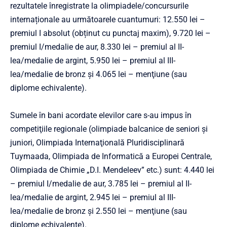
rezultatele înregistrate la olimpiadele/concursurile
internaționale au următoarele cuantumuri: 12.550 lei –
premiul I absolut (obținut cu punctaj maxim), 9.720 lei –
premiul I/medalie de aur, 8.330 lei – premiul al II-
lea/medalie de argint, 5.950 lei – premiul al III-
lea/medalie de bronz şi 4.065 lei – menţiune (sau
diplome echivalente).
Sumele în bani acordate elevilor care s-au impus în
competiţiile regionale (olimpiade balcanice de seniori şi
juniori, Olimpiada Internaţională Pluridisciplinară
Tuymaada, Olimpiada de Informatică a Europei Centrale,
Olimpiada de Chimie „D.I. Mendeleev” etc.) sunt: 4.440 lei
– premiul I/medalie de aur, 3.785 lei – premiul al II-
lea/medalie de argint, 2.945 lei – premiul al III-
lea/medalie de bronz şi 2.550 lei – menţiune (sau
diplome echivalente).