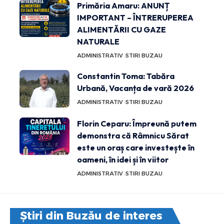
Primăria Amaru: ANUNȚ
IMPORTANT – ÎNTRERUPEREA
ALIMENTĂRII CU GAZE
NATURALE
ADMINISTRATIV
STIRI BUZAU
Constantin Toma: Tabăra
Urbană, Vacanța de vară 2026
ADMINISTRATIV
STIRI BUZAU
Florin Ceparu: Împreună putem
demonstra că Râmnicu Sărat
este un oraș care investește în
oameni, în idei și în viitor
ADMINISTRATIV
STIRI BUZAU
Știri din Buzău de interes