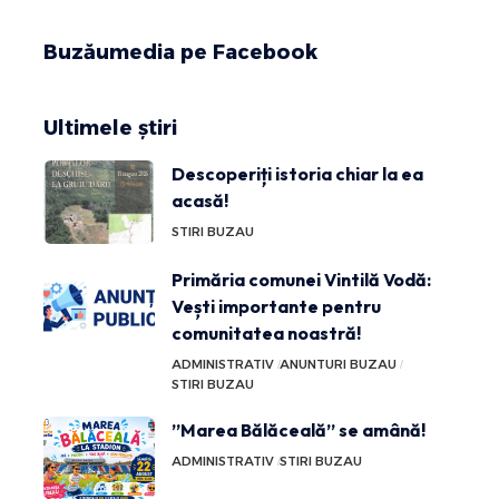
Buzăumedia pe Facebook
Ultimele știri
Descoperiți istoria chiar la ea
acasă!
STIRI BUZAU
Primăria comunei Vintilă Vodă:
Vești importante pentru
comunitatea noastră!
ADMINISTRATIV
ANUNTURI BUZAU
STIRI BUZAU
”Marea Bălăceală” se amână!
ADMINISTRATIV
STIRI BUZAU