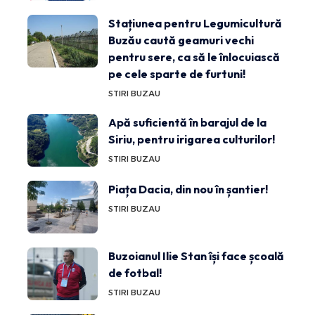
Stațiunea pentru Legumicultură
Buzău caută geamuri vechi
pentru sere, ca să le înlocuiască
pe cele sparte de furtuni!
STIRI BUZAU
Apă suficientă în barajul de la
Siriu, pentru irigarea culturilor!
STIRI BUZAU
Piața Dacia, din nou în șantier!
STIRI BUZAU
Buzoianul Ilie Stan își face școală
de fotbal!
STIRI BUZAU