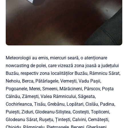
Meteorologii au emis, miercuri seară, o atenționare
nowcasting de polei, care vizează zona joasă a județului
Buzău, respectiv zona localităților Buzău, Râmnicu Sărat,
Nehoiu, Berca, Pătârlagele, Vernești, Vadu Pașii,
Pogoanele, Merei, Smeeni, Mărăcineni, Pârscov, Poșta
Câlnău, Zărnești, Valea Râmnicului, Săgeata,
Cochirleanca, Tisău, Grebănu, Lopătari, Cislău, Padina,
Puiești, Ziduri, Glodeanu-Siliștea, Costești, Topliceni,
Glodeanu Sărat, Rușețu, Țintești, Calvini, Cernătești,
Chiojdu, Râmnicelu, Pietroasele, Beceni, Gherăseni,