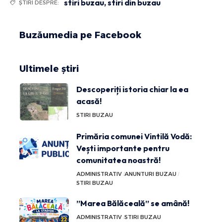
stiri buzau
,
stiri din buzau
ȘTIRI DESPRE:
Buzăumedia pe Facebook
Ultimele știri
Descoperiți istoria chiar la ea
acasă!
STIRI BUZAU
Primăria comunei Vintilă Vodă:
Vești importante pentru
comunitatea noastră!
ADMINISTRATIV
ANUNTURI BUZAU
STIRI BUZAU
”Marea Bălăceală” se amână!
ADMINISTRATIV
STIRI BUZAU