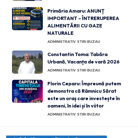
Primăria Amaru: ANUNȚ
IMPORTANT – ÎNTRERUPEREA
ALIMENTĂRII CU GAZE
NATURALE
ADMINISTRATIV
STIRI BUZAU
Constantin Toma: Tabăra
Urbană, Vacanța de vară 2026
ADMINISTRATIV
STIRI BUZAU
Florin Ceparu: Împreună putem
demonstra că Râmnicu Sărat
este un oraș care investește în
oameni, în idei și în viitor
ADMINISTRATIV
STIRI BUZAU