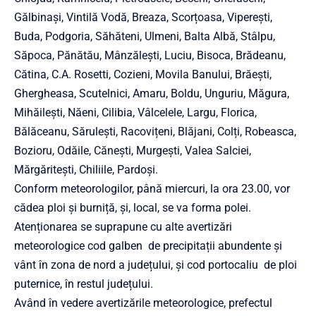
Gălbinași, Vintilă Vodă, Breaza, Scorțoasa, Viperești,
Buda, Podgoria, Săhăteni, Ulmeni, Balta Albă, Stâlpu,
Săpoca, Pănătău, Mânzălești, Luciu, Bisoca, Brădeanu,
Cătina, C.A. Rosetti, Cozieni, Movila Banului, Brăești,
Ghergheasa, Scutelnici, Amaru, Boldu, Unguriu, Măgura,
Mihăilești, Năeni, Cilibia, Vâlcelele, Largu, Florica,
Bălăceanu, Sărulești, Racovițeni, Blăjani, Colți, Robeasca,
Bozioru, Odăile, Cănești, Murgești, Valea Salciei,
Mărgăritești, Chiliile, Pardoși.
Conform meteorologilor, până miercuri, la ora 23.00, vor
cădea ploi și burniță, și, local, se va forma polei.
Atenționarea se suprapune cu alte avertizări
meteorologice cod galben de precipitații abundente și
vânt în zona de nord a județului, și cod portocaliu de ploi
puternice, în restul județului.
Având în vedere avertizările meteorologice, prefectul